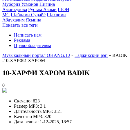
Мубориз Усмонов
Нигина
Амонкулова
Рустам Азими
ШОН
МС
Шабнами Сурайё
Шахроми
Абдухалим
Ясмина
Показать все теги
Написать нам
Реклама
Правообладателям
Музыкальный портал OHANG.TJ
»
Таджикский рэп
» BADIK
-10-ХАРФИ ХАРОМ
10-ХАРФИ ХАРОМ
BADIK
0
Скачано:
623
Размер MP3:
3.1
Длительность MP3:
3:21
Качество MP3:
320
Дата релиза:
1-12-2025, 18:57