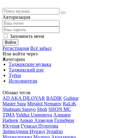
Авторизация
Запомнить меня
Войти
Регистрация
Всё забыл
Или войти через
Категории
Таджикские музыка
Таджикский рэп
Туёна
Исполнители
Облако тегов
AD AKA DILOVAR
BADIK
Gulinur
Master Sura
Mirjalol Nematov
RaLiK
Shabnam Surayo
Shoh
SHON MC
TIMA
Yulduz Usmonova
Алишер
Набиев
Анвар Ахмедов
Голибчон
Юсупов
Гуласал Пулотова
Зиёвиддини Нурзод
Зулайхо
Махмадшоева
Мадина Акназарова