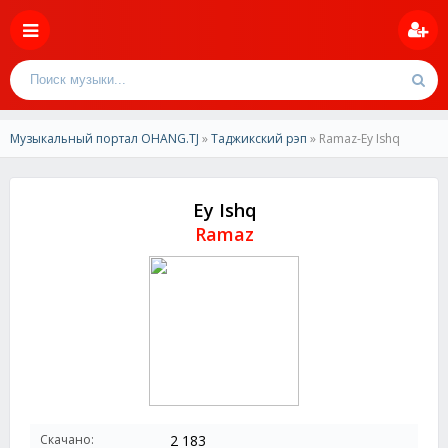
Музыкальный портал OHANG.TJ
»
Таджикский рэп
» Ramaz-Ey Ishq
Ey Ishq
Ramaz
Скачано:
2 183