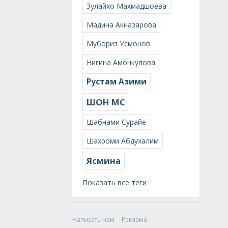
Зулайхо Махмадшоева
Мадина Акназарова
Мубориз Усмонов
Нигина Амонкулова
Рустам Азими
ШОН МС
Шабнами Сурайё
Шахроми Абдухалим
Ясмина
Показать все теги
Написать нам
Реклама