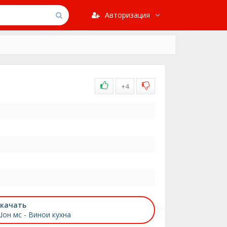
Авторизация
+4
качать
он мс - Винои кухна