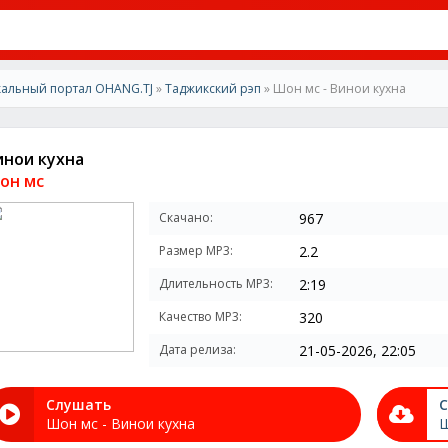
альный портал OHANG.TJ
»
Таджикский рэп
» Шон мс - Винои кухна
инои кухна
он мс
Скачано:
967
Размер MP3:
2.2
Длительность MP3:
2:19
Качество MP3:
320
Дата релиза:
21-05-2026, 22:05
Слушать
С
Шон мс - Винои кухна
Ш