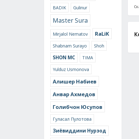
Ск
BADIK
Gulinur
Master Sura
RaLiK
К
Mirjalol Nematov
Shabnam Surayo
Shoh
SHON MC
TIMA
Yulduz Usmonova
Алишер Набиев
Анвар Ахмедов
Голибчон Юсупов
Гуласал Пулотова
Зиёвиддини Нурзод