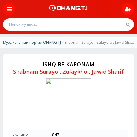
Музыкальный портал OHANG.TJ
» Shabnam Surayo , Zulaykho , Jawid Sharif-ISHQ BE KARONAM
ISHQ BE KARONAM
Shabnam Surayo , Zulaykho , Jawid Sharif
Скачано:
847