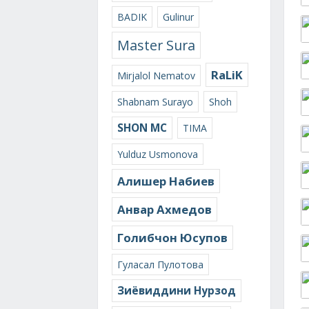
BADIK
Gulinur
Master Sura
RaLiK
Mirjalol Nematov
Shabnam Surayo
Shoh
SHON MC
TIMA
Yulduz Usmonova
Алишер Набиев
Анвар Ахмедов
Голибчон Юсупов
Гуласал Пулотова
Зиёвиддини Нурзод