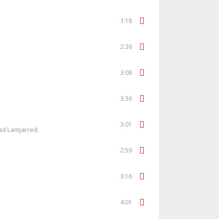
3:18
2:36
3:08
3:36
3:01
ad Lamjarred
2:59
3:16
4:01