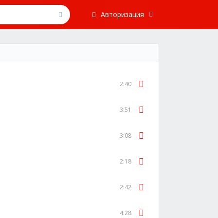
Авторизация
2:40
3:51
3:08
2:18
2:42
4:28