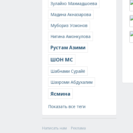
Зулайхо Махмадшоева
Мадина Акназарова
Мубориз Усмонов
Нигина Амонкулова
Рустам Азими
ШОН МС
Шабнами Сурайё
Шахроми Абдухалим
Ясмина
Показать все теги
Написать нам
Реклама