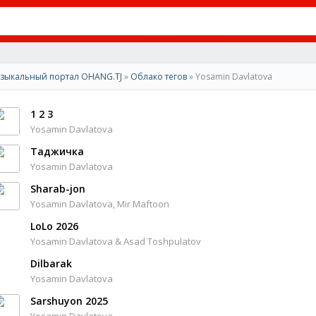
зыкальный портал OHANG.TJ
»
Облако тегов
» Yosamin Davlatova
1 2 3
Yosamin Davlatova
Таджичка
Yosamin Davlatova
Sharab-jon
Yosamin Davlatova, Mir Maftoon
LoLo 2026
Yosamin Davlatova & Asad Toshpulatov
Dilbarak
Yosamin Davlatova
Sarshuyon 2025