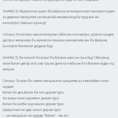
OHANG.TJ: Мухлисони шумо бесаброна интизори клип кансерти шумо
аз давлати Австралия хастанд Кай метавонанд ба пурраги ин
консертро тамошо кунанд?
Ситора: Рости ман хам интизорам сабти ин консертро, рузхои наздик
дастрас мекунаму ба мухлисон пешкаш менамоям,чун ба фикрам
консерти бенихоят дидани буд.
OHANG.TJ: Ва нихоят бозгашт ба Ватани азиз чи гуна буд ? Мегуянд
хоки Ватан дигар асту хар гушаи дунё ки набоши боз Ватани худро ёд
мекуни.
Ситора: Ох ман бо хамин мисраъхои шеъриям,аз хавопаймо поён
шудам:
Ватан ба дил,Ватан ба чон дорам туро,
Зи ишки поки худ имон дорам туро.
Ватан ба калби худ нишон дорам туро,
Шукронаат ки дар чахон дорам туро.
--- ин мисраъхо аз суруди "Ватан" - ам аст.