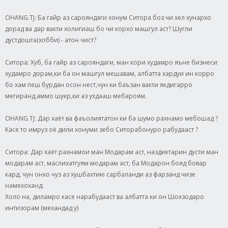
OHANG.TJ: Ба гайр аз сарояндаги хонум Ситора боз чи хел хунархо
дорад ва дар вакти холигиаш бо чи корхо машгул аст? Шугли
дустдошта(хобби) - атон чист?
Ситора: Хуб, ба гайр аз сарояндаги, ман кори худамро яъне бизнеси
худамро дорам,ки ба он машгул мешавам, албатта хардуи ин корро
бо хам пеш бурдан осон нест,чун ки баъзан вакти якдигарро
мегиранд,аммо шукр,ки аз ухдааш мебароям.
OHANG.TJ: Дар хаёт ва фаъолиятатон ки ба шумо рахнамо мебошад ?
Касе то имруз оё дили хонуми зебо Ситорабонуро рабудааст ?
Ситора: Дар хаёт рахнамои ман Модарам аст, наздиктарин дусти ман
модарам аст, маслихатгуям модарам аст, ба Модарон бояд бовар
кард, чун онхо чуз аз хушбахтию сарбаланди аз фарзанд чизе
намехоханд.
Холо на, диламро касе нарабудааст ва албатта ки он Шохзодаро
интизорам (механдад у)