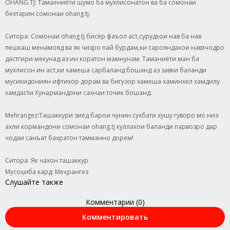
OHANG.TJ: Тамаениёти шумо ба мухлисонатон ва ба сомонаи
бехтарин сомонаи ohang.tj.
Ситора: Сомонаи ohang.tj бисёр фаъол аст,сурудхои нав ба нав
пешкаш менамояд ва як чизро пай бурдам,ки сарояндахои навэчодро
дастгири мекунад.аз ин коратон мамнунам. Таманиёти ман ба
мухлисон ин аст,ки хамеша сарбаланд бошанд аз завки баланди
мусикидониян ифтихор дорам ва бигузор хамеша хаминхел хамдилу
хамдасти Хунармандони сахнаи точик бошанд.
Mehrangez:Ташаккури зиёд барои чунин сухбати хушу гуворо мо низ
ахли кормандони сомонаи ohang.tj куллахои баланди парвозро дар
чодаи санъат бахратон тамманно дорем!
Ситора: Як чахон ташаккур
Мусоҳиба кард: Меҳрангез
Слушайте также
Комментарии (0)
Комментировать