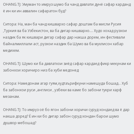
OHANG.TJ: Умуман то имруз шумо ба чанд давлати дунё сафар карданд
ё ин ки ин аввалин сафаратон буд?
Ситора: На, ман ба чанд кишвархо сафар доштам ба мисли Русия
,Туркия ва ба Узбекистон, ва ба дигар кишвархо.... Худо хохад рузхои
наздик ба як кишвари дигар сафар дар накша дорем, ин фестивали
байналмиллали аст, рузхои наздик ба Шумо ва ба мухлисон хабар
медихем.
OHANG.TJ: Шумо ки ба давлатхои зиёд сафар кардаед фикр мекунам ки
забонхои хоричиро низ ба хуби медонед
Ситора: Намедонам агар гуям,худтаърифкуни намешуда бошад... Хуб
ба забонхои руси ,англиси , узбеки ва каме бо забони тукри харф
мезанам.
OHANG.TJ: То имруз оё бо ягон забони хоричи суруд хондаед ва ё дар
накша доред? Ё ин ки бо дигар забон суруд хондан барои шумо
душвор мебошад?