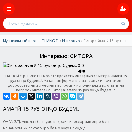
Музыкальный портал OHANG.TJ
»
Интервью
» Ситора: Ҳамагӣ 15 руз онҷо будем...
Интервью: СИТОРА
0
0
На этой странице Вы можете
прочесть интервью с Ситора: Ҳамагӣ 15
руз онҷо будем...
!. Узнать информацию из первых источников,
добросовестный и честные вопросы к исполнитям и их ответы на
вопросы
Интервью Ситора: Ҳамагӣ 15 руз онҷо будем...
!.
ҲАМАГӢ 15 РУЗ ОНҶО БУДЕМ...
OHANG.TJ: Аввалан ба шумо изҳори сипосдориамонро баён
менамоям, ки вақтатонро ба мо ҷудо намудед.