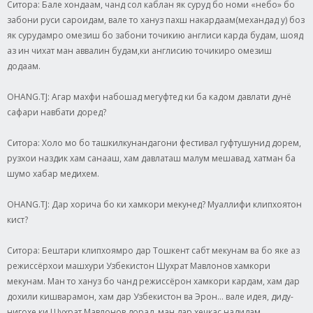
Ситора: Бале хондаам, чанд сол каблан як суруд бо номи «небо» бо
забони руси сароидам, вале то хануз пахш накардаам(механдад у) боз
як сурудамро омезиш бо забони точикию англиси карда будам, шояд
аз ин чихат ман аввалин будам,ки англисию точикиро омезиш
додаам.
OHANG.TJ: Агар махфи набошад мегуфтед ки ба кадом давлати дунё
сафари навбати доред?
Ситора: Холо мо бо ташкилкунандагони фестивал гуфтушунид дорем,
рузхои наздик хам санааш, хам давлаташ малум мешавад, хатман ба
шумо хабар медихем.
OHANG.TJ: Дар хорича бо ки хамкори мекунед? Муаллифи клипхоятон
кист?
Ситора: Бештари клипхоямро дар Тошкент сабт мекунам ва бо яке аз
режиссёрхои машхури Узбекистон Шухрат Мавлонов хамкори
мекунам. Ман то хануз бо чанд режиссёрон хамкори кардам, хам дар
дохили кишварамон, хам дар Узбекистон ва Эрон... вале идея, диду-
нигохе ки Шухрат Мавлонов дорад, ман дар хечкас надидам.