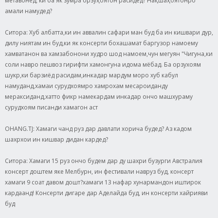
метавонед, ки ба як зумра орзуҳоятон расидед? Нақшаҳоятонро
амали намудед?
Ситора: Хуб албатта,ки ин аввалин сафари ман буд ба ин кишвари дур,
дилу ниятам ин буд,ки як консерти бохашамат баргузор намоему
хамватанон ва хамзабонони худро шод намоем,чун мегуян "Чигуна,ки
соли навро пешвоз гирифти хамонгуна идома мёбад. Ба орзухоям
шукр,ки барзиёд расидам,инкадар мардум моро хуб кабул
намуданд,хамаи сурудхоямро хамрохам месароиданду
мераксиданд,хатто фикр намекардам инкадар ончо машхураму
сурудхоям писанди хамагон аст
OHANG.TJ: Хамаги чанд руз дар давлати хорича будед? Аз кадом
шахрхои ин кишвар дидан кардед?
Ситора: Хамаги 15 руз ончо будем дар ду шахри бузурги Австралия
консерт доштем яке Мелбурн, ин фестивали навруз буд, консерт
хамаги 9 соат давом дошт?хамаги 13 нафар хунармандон иштирок
кардаанд! Консерти дигаре дар Аделайда буд, ин консерти хайрияви
буд