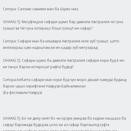
Ситора: Саломи самими ман ба Шумо низ.
OHANG.TJ: Мегуфтид ки сафари шумо бар давлати Австралия чӣ гуна
гузашт ва Чӣ гуна хотираҳо боқи гузошт ин сафар?
Ситора: Сафари ман ба кишвари Австралия хеле хуб гузашт, ҳатто
интизораш ҳам надоштам,ки ин қадар хуб мегузарад.
OHANG.TJ: Сафари шумо ба давлати Австралия сафари кори буд ё ин
ки танҳо барои истироҳат рафта будед?
Ситора:Албатта сафари ман кори буд чун моро даъват намуда буданд
барои ҷашн гирифтани Наврузи Байналмилал
(Ба фестивали Навруз)
OHANG.TJ: Бо чи дилу ният бо чи орзую умед ва бо кадом нақшаҳо ба
сафар баромада будед ва қоло ки аз сафар баргаштед гуфта