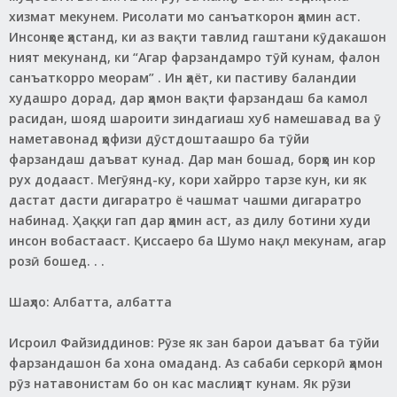
хизмат мекунем. Рисолати мо санъаткорон ҳамин аст.
Инсонҳое ҳастанд, ки аз вақти тавлид гаштани кӯдакашон
ният мекунанд, ки “Агар фарзандамро тӯй кунам, фалон
санъаткорро меорам” . Ин ҳаёт, ки пастиву баландии
худашро дорад, дар ҳамон вақти фарзандаш ба камол
расидан, шояд шароити зиндагиаш хуб намешавад ва ӯ
наметавонад ҳофизи дӯстдоштаашро ба тӯйи
фарзандаш даъват кунад. Дар ман бошад, борҳо ин кор
рух додааст. Мегӯянд-ку, кори хайрро тарзе кун, ки як
дастат дасти дигаратро ё чашмат чашми дигаратро
набинад. Ҳаққи гап дар ҳамин аст, аз дилу ботини худи
инсон вобастааст. Қиссаеро ба Шумо нақл мекунам, агар
розӣ бошед. . .
Шаҳло: Албатта, албатта
Исроил Файзиддинов: Рӯзе як зан барои даъват ба тӯйи
фарзандашон ба хона омаданд. Аз сабаби серкорӣ ҳамон
рӯз натавонистам бо он кас маслиҳат кунам. Як рӯзи