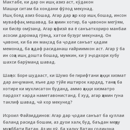
Мактабе, ки дар он ишқ азиз аст, кӯдакон
Машқи ситам ба хондани фӯлод мекунад.
Ишқ бояд азиз бошад. Агар дар ҳар кор ишқ бошад, инсон
муваффақ мешавад. Ба ҳамин хотир, ба ҷавонон мегӯям,
ки бисёр омӯзанд. Агар ҳофизӣ ва ё санъаткориро манбаи
асосии даромад гӯянд, хатои бузург мекунанд. Он
ҷавоне, ки ба ин мақсад ба ҷодаи санъат қадам
мемонад, ба ҳадаф расиданаш ғайриимкон аст. Агар ӯ ба
ин соҳа ишқ дошта бошад, мумкин, ки ӯ эҷодкори хубу
шахси барӯманд шавад.
Шаҳло: Боре шудааст, ки Шумо бе гирифтани ҳаққи хизмат
дар анҷумане, яъне дар тӯйе иштирок кардед, танҳо ба
хотире ки мухлисатон буданд, аммо ҳаққи хизматро
пардохт карда наметавонистанд. Ё худ, агар ҳамин гуна
таклиф шавад, чӣ кор мекунед?
Исроил Файзиддинов: Агар дар ҷодаи санъат ба қуллаи
баланд расида бошам, аз дуои халқ буд, баъдан меҳру
муҳаббати Ватан. Аз ин рӯ, ба халқу Ватан содиқона