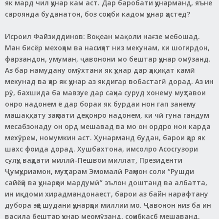
як мард чил ҳунар кам аст. Дар баробати ҳунарманд, яъне
сароянда буданатон, боз соҳиби кадом ҳунар ҳастед?
Исроил Файзиддинов: Воқеан мақоли нағзе мебошад.
Ман бисёр мехоҳам ва насиҳат низ мекунам, ки шогирдон,
фарзандон, умуман, ҷавонони мо бештар ҳунар омӯзанд.
Аз бар намудану омӯхтани як ҳунар дар ҳақиқат камӣ
мекунад ва ҳар як ҳунар аз якдигар вобастагӣ дорад. Аз ин
рӯ, бахшида ба мавзуе дар саҳна суруд хонему муҳтавои
онро надонем ё дар бораи як бурдаи нон гап занему
машаққату заҳмати деҳқонро надонем, ки чӣ гуна гандум
месабзонаду он орд мешавад ва мо он ордро нон карда
мехӯрем, номумкин аст. Ҳунарманд будан, барои ҳар як
шахс фоида дорад. Хушбахтона, имсолро Асосгузори
сулҳу ваҳдати миллӣ-Пешвои миллат, Президенти
Ҷумҳуриамон, муҳтарам Эмомалӣ Раҳмон соли “Рушди
сайёҳӣ ва ҳунарҳои мардумӣ” эълон доштанд ва албатта,
ин иқдоми хирадмандонаест, барои аз байн нарафтану
дубора эҳё шудани ҳунарҳои миллии мо. Ҷавонон низ ба ин
васила бештар ҳунар меомӯзанд, соҳибкасб мешаванд.