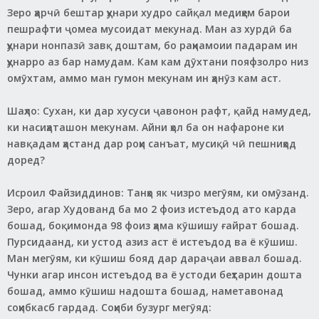
Зеро ҳарчӣ бештар ҳунари худро сайқал медиҳем барои
пешрафти ҷомеа мусоидат мекунад. Ман аз хурдӣ ба
ҳунари нонпазӣ завқ доштам, бо раҳнамоии падарам ин
ҳунарро аз бар намудам. Кам кам дӯхтани пояфзолро низ
омӯхтам, аммо ман гумон мекунам ин ҳанӯз кам аст.
Шаҳло: Сухан, ки дар хусуси ҷавонон рафт, қайд намудед,
ки насиҳаташон мекунам. Айни ҳол ба он нафароне ки
навқадам ҳастанд дар роҳи санъат, мусиқӣ чӣ пешниҳод
доред?
Исроил Файзиддинов: Танҳо як чизро мегӯям, ки омӯзанд.
Зеро, агар Худованд ба мо 2 фоиз истеъдод ато карда
бошад, боқимонда 98 фоиз ҳама кӯшишу ғайрат бошад.
Пурсидаанд, ки устод азиз аст ё истеъдод ва ё кӯшиш.
Ман мегӯям, ки кӯшиш бояд дар дараҷаи аввал бошад.
Чунки агар инсон истеъдод ва ё устоди беҳтарин дошта
бошад, аммо кӯшиш надошта бошад, наметавонад
соҳибкасб гардад. Соҳиби бузург мегӯяд: