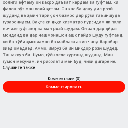
холигӣ ёфтаму он касро даъват кардам ва гуфтам, ки
фалон рӯз ман холӣ ҳастам. Он кас ба ҷону дил розӣ
шуданд ва ҳамин тариқ он базмро дар рӯзи таъиншуда
гузаронидем. Вақте ки ҳаққи хизматро пурсидам як пули
ночизе гуфтанд ва ман розӣ шудам. Он зан дар ҳайрат
монданд ва дар чашмонашон ашк пайдо шуду гуфтанд,
ки ба тӯйи ҳамсояамон ба маблағи аз ин чанд баробар
зиёд омадаед. Аммо, имрӯз ба ин миқдор розӣ шудед.
Ташаккур ба Шумо, гӯён хеле хурсанд шуданд. Ман
гумон мекунам, ин рисолати ман буд, чизи дигаре не.
Слушайте также
Комментарии (0)
Комментировать