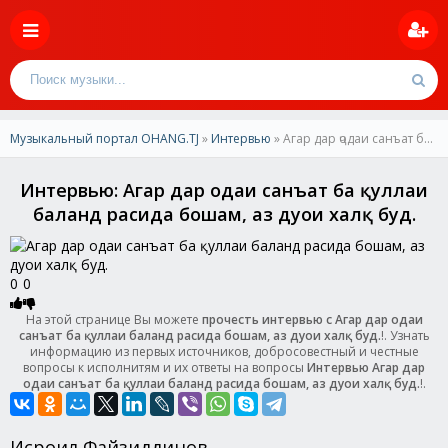
Музыкальный портал OHANG.TJ
»
Интервью
» Агар дар ҷодаи санъат ба қуллаи баланд расида бошам, аз дуои халқ буд.
Интервью: Агар дар ҷодаи санъат ба қуллаи
баланд расида бошам, аз дуои халқ буд.
0
0
На этой странице Вы можете
прочесть интервью с Агар дар ҷодаи
санъат ба қуллаи баланд расида бошам, аз дуои халқ буд.
!. Узнать
информацию из первых источников, добросовестный и честные
вопросы к исполнитям и их ответы на вопросы
Интервью Агар дар
ҷодаи санъат ба қуллаи баланд расида бошам, аз дуои халқ буд.
!.
Исроил Файзиддинов