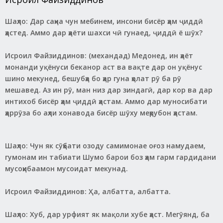
Шаҳло: Дар саҳна чун мебинем, инсони бисёр ҳам ҷиддӣ
ҳастед. Аммо дар ҳаёти шахси чӣ гунаед, ҷиддӣ ё шӯх?
Исроил Файзиддинов: (механдад) Медонед, ин ҳаёт
монанди уқёнуси беканор аст ва вақте дар он уқёнус
шино мекунед, бешубҳа бо ҳар гуна ҳолат рӯ ба рӯ
мешавед. Аз ин рӯ, ман низ дар зиндагӣ, дар кор ва дар
интихоб бисёр ҳам ҷиддӣ ҳастам. Аммо дар муносибати
ҳаррӯза бо аҳли хонавода бисёр шӯху меҳрубон ҳастам.
Шаҳло: Чун як сӯҳбати озоду самимонае оғоз намудаем,
гумонам ин табиати Шумо барои боз ҳам гарм гардидани
мусоҳибаамон мусоидат мекунад.
Исроил Файзиддинов: Ҳа, албатта, албатта.
Шаҳло: Хуб, дар урфият як мақоли хубе ҳаст. Мегӯянд, ба