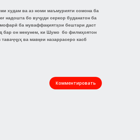
оми худам ва аз номи маъмурияти сомона ба
еғ надошта бо вуҷуди серкор буданатон ба
илмофарӣ ба муваффақиятҳои бештари даст
д бар он мекунем, ки Шумо бо филмҳоятон
з таваҷҷуҳ ва мавқеи назаррасеро касб
Комментировать