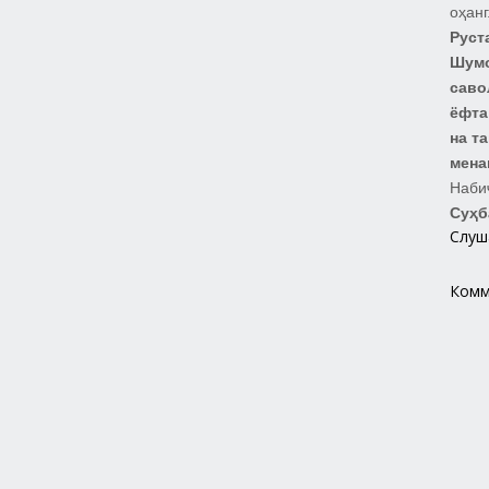
оҳанг
Руст
Шумо
саво
ёфта
на т
мена
Наби
Суҳб
Слуш
Комм