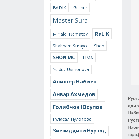
BADIK
Gulinur
Master Sura
RaLiK
Mirjalol Nematov
Shabnam Surayo
Shoh
SHON MC
TIMA
Yulduz Usmonova
Алишер Набиев
Анвар Ахмедов
Руст
Голибчон Юсупов
доир
Наби
Гуласал Пулотова
Руст
Наби
Зиёвиддини Нурзод
гири