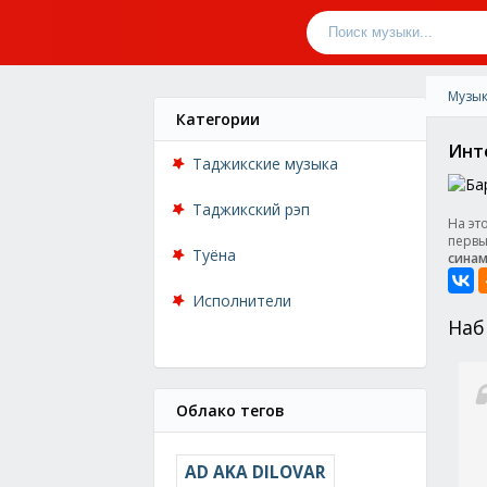
Музык
Категории
Инте
Таджикские музыка
Таджикский рэп
На эт
первы
Туёна
синам
Исполнители
Наб
Облако тегов
AD AKA DILOVAR