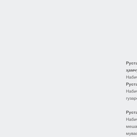
Руст
ҳамч
Наби
Руст
Наби
гуза
Руст
Наби
меша
мува