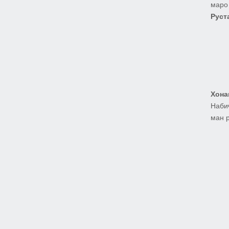
маро
Руст
Хона
Наби
ман 