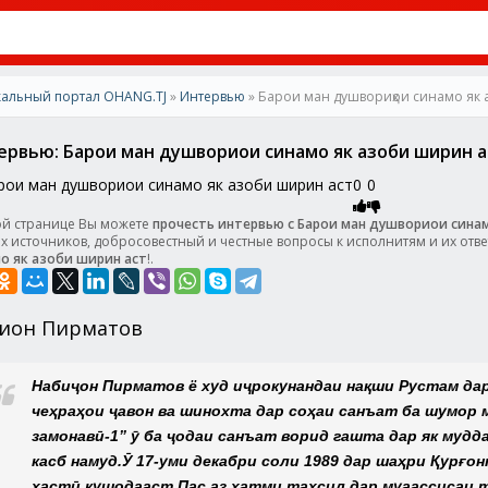
альный портал OHANG.TJ
»
Интервью
» Барои ман душвориҳои синамо як 
рвью: Барои ман душвориҳои синамо як азоби ширин а
0
0
ой странице Вы можете
прочесть интервью с Барои ман душвориҳои сина
х источников, добросовестный и честные вопросы к исполнитям и их отв
о як азоби ширин аст
!.
иҷон Пирматов
Набиҷон Пирматов ё худ иҷрокунандаи нақши Рустам дар 
чеҳраҳои ҷавон ва шинохта дар соҳаи санъат ба шумор
замонавӣ-1” ӯ ба ҷодаи санъат ворид гашта дар як мудд
касб намуд.Ӯ 17-уми декабри соли 1989 дар шаҳри Қурғ
ҳастӣ кушодааст.Пас аз хатми таҳсил дар муаассисаи 