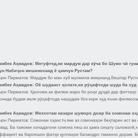
амбек Аҳмадов:
Мегуфтед,ки мардум дар кӯча бо Шумо чӣ гун
ун Набиҷон мешиносанд ё ҳамчун Рустам?
ҷон Пирматов:
Мардум бо ман хуб муомила мекунанд.Бештар Руст
амбек Аҳмадов:
Оё шудааст ҳолате,ки рӯҳафтода шуда ба худ 
ҷон Пирматов:
Ҳангоме,ки филми маро бо роҳи дуздӣ дар фиттаҳо 
ронида будам вале рӯҳафтода нашудам боз кори худ яъне филмсоз
амбек Аҳмадов:
Мехсотам назари шуморо доир ба сомонаи оҳ
ҷон Пирматов:
Сомонаи оҳанг.тҷ яке аз сомонаҳои беҳтарин аст ва
вад. Ба тамоми хонадагони сомона пеш аз ҳама сиҳату саломатӣ,
ффақият ва барояшон фатҳи қуллаҳои баландро таманно дорам. Б