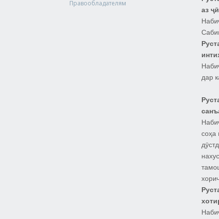
Правообладателям
аз ҷ
Наби
Саби
Руст
инти
Наби
дар к
Руст
санъ
Наби
соҳа
дӯст
наху
тамо
хори
Руст
хоти
Наби