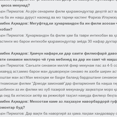
ӣ қисса мекунад?
ҷон Пирматов:
Аз рӯи сенарияи филм қаҳрамондухтар деҳотӣ аст 
на ба ин нақш дуруст наомад ва мо тариқи кастинг Фариза Илҳомз
амбек Аҳмадов:
Мегуфтед,ки ҳунармандон ба ин филм асосан ч
хобан?
ҷон Пирматов:
Ҳунармандон ба филм ҳам ба таври интихобан ва ҳа
астинги мо барои интихоби қаҳрамондухтар зиёда 30 нафар духтар
амбек Аҳмадов:
Ҳамчун нафаре,ки дар самти филмофарӣ давом
ати синамои миллиро чӣ гуна мебинед ва дар ин самт чӣ нақш
ҷон Пирматов:
Санъати синамои миллӣ фикр мекунам пас аз 4-5 с
 мавҷуд аст,аммо барои ман душвориҳои синамо як азоби ширин а
доштаи ман аст.Ман мехоҳам ки баҳри баланд бардоштани синамои
стнамоиши филми “Домоди замонавӣ”дар филармония ба нақша гир
шобинон аз ин филми мо хуб пазироӣ мекунанду заҳматҳои моро 
ҷа оид ба ихтисоси актёр ва режисёрӣ таҳсил намуда филмҳо беҳт
амбек Аҳмадов:
Мехсотам каме аз лаҳзаҳои наворбардорӣ гу
рмонтар буд?
ҷон Пирматов:
Дар вақти ба наворгирӣ аз ҳама лаҳзаи хандаовар