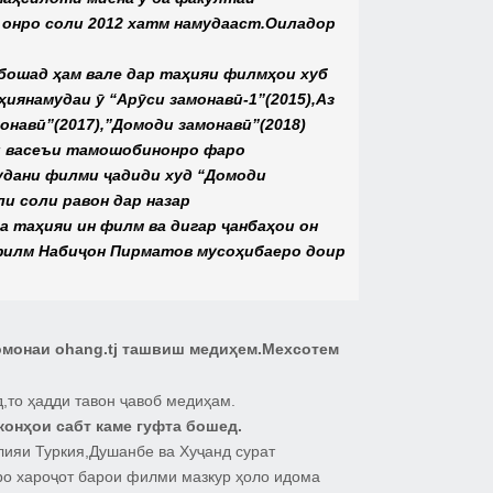
 онро соли 2012 хатм намудааст.Оиладор
 бошад ҳам вале дар таҳияи филмҳои хуб
янамудаи ӯ “Арӯси замонавӣ-1”(2015),Аз
монавӣ”(2017),”Домоди замонавӣ”(2018)
аи васеъи тамошобинонро фаро
удани филми ҷадиди худ “Домоди
и соли равон дар назар
а таҳияи ин филм ва дигар ҷанбаҳои он
 филм Набиҷон Пирматов мусоҳибаеро доир
омонаи ohang.tj ташвиш медиҳем.Мехсотем
,то ҳадди тавон ҷавоб медиҳам.
онҳои сабт каме гуфта бошед.
ияи Туркия,Душанбе ва Хуҷанд сурат
еро хароҷот барои филми мазкур ҳоло идома