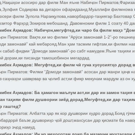
д.Нақшҳои асосиро дар филм Ман яъне Набиҷон Пирматов,Фариза
а,Зулфия Содиқова ва дигарон офаридаанд.Муаллифи филмнома ва
юсери филм Зулола Нарзиқулова,наворбардор-таҳиягар Бахтовар 
озитор Фарҳод Зокиров мебошанд. Давомнокии филм 1 соату 40 да
амбек Аҳмадов:
Набиҷон,мегуфтед,ки чаро ба филм маҳз “Дом
ҷон Пирматов:
Вақте,ки мо филми “Арӯси замонавӣ 1-2”-ро пешни
оди замонавӣ” кай мебарояд.Ман ҳам тасмим гифтам,ки филми нав
н сабаб фидми “Домоди замонавӣ”-ро сабт намудем.Яъне таҳияи и
рӣ дорам,ки писанди тамошобинон мегардад.
амбек Аҳмадов:
Мегуфтед,ки филм чӣ гуна хусусиятҳо дорад в
ҷон Пирматов:
Филми “Домоди замонавӣ” асосан дар жанри ҳаҷв н
з саҳнаҳои шавқовар ва ҷолиб аст,ки фикр мекунам мардум аз он х
амбек Аҳмадов:
Ба ҳамагон маълум аст,ки дар ин замон таҳия
ан таҳияи филм душвории зиёд дорад.Мегуфтед,ки дар таҳи
р гаштед?
ҷон Пирматов:
Албатта ҳар як кор душвории худро дорад.Бояд гӯя
рбардорӣ баъзе душвориҳо ҷой дошт,махсусан дар қисмати ба наво
ориҳо эҷод намуд.
амбек Аҳмадов:
Ин ҷо мехосотам доир ба мазмуни мухтасари