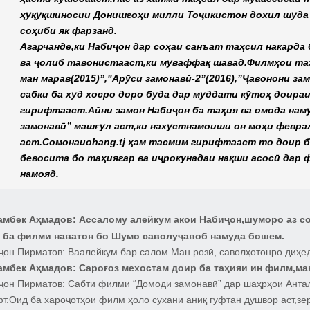
ҳуқуқшиносии Донишгоҳи милли Тоҷикистон дохил шуда
соҳиби як фарзанд.
Агарчанде,ки Набиҷон дар соҳаи санъат таҳсил накарда
ва ҷолиб тавонистааст,ки муваффақ шавад.Филмҳои таҳи
ман марав(2015)”,"Арӯси замонавӣ-2”(2016),”Ҷавонони за
сабки ба худ хосро доро буда дар муддати кӯтоҳ доир
гирифтааст.Айни замон Набиҷон ба таҳия ва омода нам
замонавӣ” машғул аст,ки нахустнамоиши он моҳи феврал
аст.Сомонаи
ohang.tj ҳам тасмим гирифтааст то доир б
бевосита бо таҳиягар ва иҷрокунадаи нақши асосӣ дар
намояд.
амбек Аҳмадов:
Ассалому алейкум акои Набиҷон,шуморо аз с
 ба филми наватон бо Шумо саволуҷавоб намуда бошем.
ҷон Пирматов:
Ваалейкум бар салом.Ман розӣ, саволҳотонро диҳед
амбек Аҳмадов:
Сароғоз мехостам доир ба таҳияи ин филм,мак
ҷон Пирматов:
Сабти филми “Домоди замонавӣ” дар шаҳрҳои Антал
фт.Оид ба хароҷотҳои филм ҳоло сухани аниқ гуфтан душвор аст,з