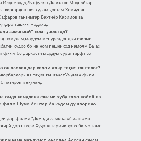
и Илҳомзода,Лутфулло Давлатов,Моҳпайкар
 коргардон низ худам ҳастам.Ҳамчунин
Сафаров,танзимгар Бахтиёр Каримов ва
қиқаро ташкил медиҳад.
оди замонавӣ”-ном гузоштед?
ҳод намудем,мардум мепурсиданд,ки филми
батии худро бо ин ном пешниҳод намоям.Ва аз
н филм бо дархости мардум сурат гирфт ва
а он асосан дар кадом жанр таҳия гаштааст?
аворбардорӣ ва таҳия гаштааст.Умуман филм
уб пазироӣ мекунанд.
 ва омда намудани филми хубу тамошобоб ва
яи филм Шумо бештар ба кадом душвориҳо
м,ки дар филми “Домоди замонавӣ” ҳангоми
ргирӣ дар шаҳри Хуҷанд гармии ҳаво ба мо каме
 филм каме маълумот медодед.Асосан филм