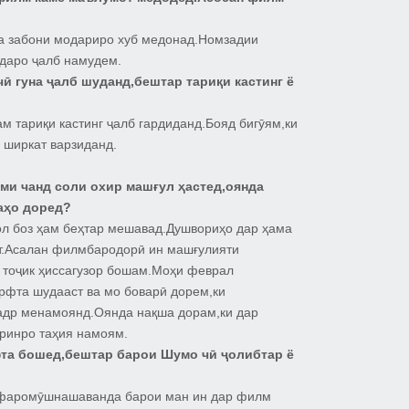
ва забони модариро хуб медонад.Номзадии
одаро ҷалб намудем.
ӣ гуна ҷалб шуданд,бештар тариқи кастинг ё
м тариқи кастинг ҷалб гардиданд.Бояд бигӯям,ки
 ширкат варзиданд.
и чанд соли охир машғул ҳастед,оянда
аҳо доред?
ол боз ҳам беҳтар мешавад.Душвориҳо дар ҳама
ст.Асалан филмбародорӣ ин машғулияти
 тоҷик ҳиссагузор бошам.Моҳи феврал
фта шудааст ва мо боварӣ дорем,ки
қадр менамоянд.Оянда нақша дорам,ки дар
аринро таҳия намоям.
фта бошед,бештар барои Шумо чӣ ҷолибтар ё
у фаромӯшнашаванда барои ман ин дар филм