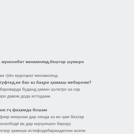
а муносибат менамоянд,бештар шуморо
ам гӯён муроҷиат менамоянд.
гуфтед,ки бас аз баҳри ҳамааш мебароям?
бароварда буданд,ҳамин ҳолатро аз сар
иро давом дода истодаам.
анг.тҷ фаҳмида бошам
 фикр мекунам дар оянда аз ин ҳам беҳтар
хонаободӣ ва дар корҳояшон барору
игзор ҳамеша истифодабарандагони асили