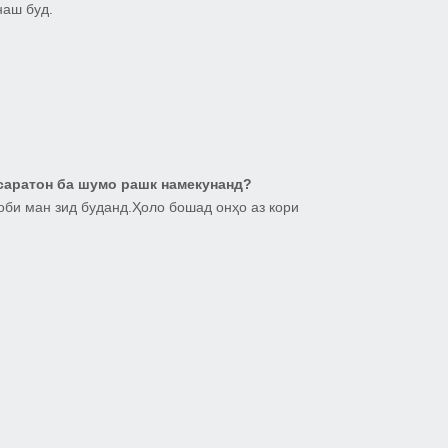
наш буд.
саратон ба шумо рашк намекунанд?
оби ман зид буданд.Ҳоло бошад онҳо аз кори