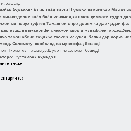
.тҷ бошанд.
амбек Аҳмадов:
Аз ин зиёд вақти Шуморо намигирем.Ман аз н
 миннатдории зиёд баён менамоя,ки вақти қиммати худро дар
лҳои мо посух гуфтед.Таманнои онро дорем,ки дар ҷодаи ф
 дар рушд ва муаррифи синамои миллӣ муваффақ гардед.Уме
анҳо тамошобини тоҷикро тасхир мекунед, балки дар хориҷ ни
моед. Саломату сарбалнд ва муваффақ бошед!
ҷон Пирматов:
Ташаккур,Шумо низ саломат бошед!
аторо: Рустамбек Аҳмадов
айте также
ентарии (0)