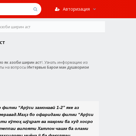
Авторизация
азоби ширин аст
ст
мо як азоби ширин аст
!. Узнать информацию из
еты на вопросы
Интервью Барои ман душвориҳои
филми “Арӯси замонавӣ 1-2” яке аз
 меравад.Маҳз бо офаридани филми “Арӯси
ати кӯтоҳ шӯҳрат ва мақоми ба худ хосро
онтеппаи вилояти Хатлон чашм ба олами
таҳсилоти миёна ӯ ба факултаи