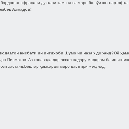
 бардошта офрадани духтари ҳамсоя ва маро ба рӯи кат партофта
амбек Аҳмадов:
водаатон нисбати ин интихоби Шумо чӣ назар доранд?Оё ҳам
ҷон Пирматов:
Аз хонавода дар аввал падару модарам ба ин интих
розӣ ҳастанд.Бештар ҳамсарам маро дастгирӣ мекунад.