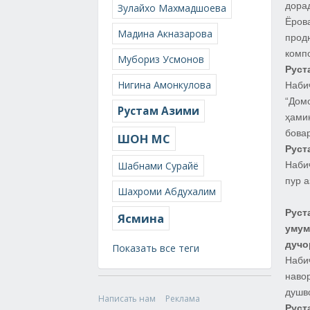
дора
Зулайхо Махмадшоева
Ёров
Мадина Акназарова
прод
комп
Мубориз Усмонов
Руст
Нигина Амонкулова
Наби
“Дом
Рустам Азими
ҳами
бова
ШОН МС
Руст
Шабнами Сурайё
Наби
пур а
Шахроми Абдухалим
Руст
Ясмина
умум
дучо
Показать все теги
Наби
наво
душв
Написать нам
Реклама
Руст