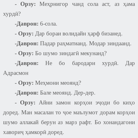
-
Орзу:
Меҳрнигор чанд сола аст, аз ҳама
хурдӣ?
-Даврон:
6-сола.
-
Орзу:
Дар бораи волидайн ҳарф бизанед.
-Даврон:
Падар раҳматианд. Модар зиндаанд.
-
Орзу:
Бо шумо зиндагӣ мекунанд?
-Даврон:
Не бо бародари хурдӣ. Дар
Адрасмон
-
Орзу:
Меҳмони меоянд?
-Даврон:
Бале меоянд. Дер-дер.
-
Орзу:
Айни замон корҳои эҷоди бо киҳо
доред. Ман масалан то ҷое маълумот дорам корҳои
шумо аллакай берун аз марз рафт. Бо хонандагони
хавориҷ ҳамкорӣ доред.