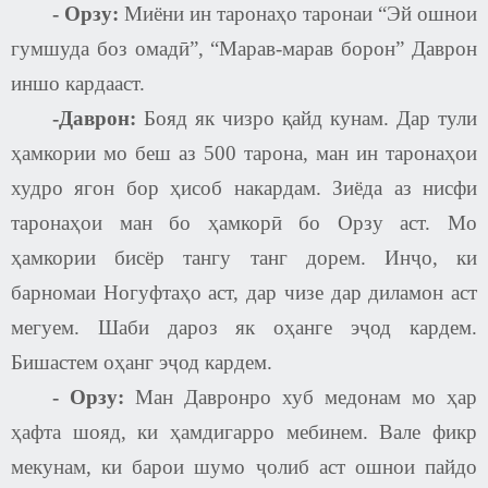
-
Орзу:
Миёни ин таронаҳо таронаи “Эй ошнои
гумшуда боз омадӣ”, “Марав-марав борон” Даврон
иншо кардааст.
-Даврон:
Бояд як чизро қайд кунам. Дар тули
ҳамкории мо беш аз 500 тарона, ман ин таронаҳои
худро ягон бор ҳисоб накардам. Зиёда аз нисфи
таронаҳои ман бо ҳамкорӣ бо Орзу аст. Мо
ҳамкории бисёр тангу танг дорем. Инҷо, ки
барномаи Ногуфтаҳо аст, дар чизе дар диламон аст
мегуем. Шаби дароз як оҳанге эҷод кардем.
Бишастем оҳанг эҷод кардем.
-
Орзу:
Ман Давронро хуб медонам мо ҳар
ҳафта шояд, ки ҳамдигарро мебинем. Вале фикр
мекунам, ки барои шумо ҷолиб аст ошнои пайдо