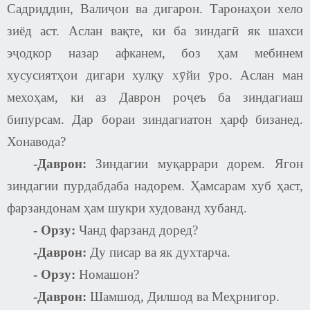
Садриддин, Валиҷон ва дигарон. Таронаҳои хело
зиёд аст. Аслан вақте, ки ба зиндагӣ як шахси
эҷодкор назар афканем, боз ҳам мебинем
хусусиятҳои дигари хулқу хӯйи ӯро. Аслан ман
мехоҳам, ки аз Даврон роҷеъ ба зиндагиаш
бипурсам. Дар бораи зиндагиатон ҳарф бизанед.
Хонавода?
-Даврон:
Зиндагии муқаррари дорем. Ягон
зиндагии пурдабдаба надорем. Ҳамсарам хуб ҳаст,
фарзандонам ҳам шукри худованд хубанд.
-
Орзу:
Чанд фарзанд доред?
-Даврон:
Ду писар ва як духтарча.
-
Орзу:
Номашон?
-Даврон:
Шамшод, Дилшод ва Меҳрнигор.