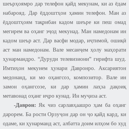
шеърҳоямро дар телефон қайд мекунам, ки аз ёдам
набарояд. Дар ёддоштҳои ҳамин телефон. Ман аз
ёддоштҳоям тақрибан кадом шеъре ки пеш омад
мегирем ва оҳанг эҷод мекунад. Ман намедонам ин
кадом шеър аст. Дар васфи модар, иҷтимоӣ, ошиқӣ
аст ман намедонам. Вале месанҷем ҳолу маҳорати
ҳунармандро. “Дуруди телевизиони” гирифта шуд.
Имтиҳон мекунем ҳунари Давронро. Аксариятон
медонанд, ки мо оҳангсоз, композитор. Вале ин
замон оҳангсозе, ки дар ҳамин лаҳза дақоиқ
метавонад оҳанг иҷро кунад. Ин муҷиза аст.
-Даврон:
Як чиз сарлавҳаашро ҳам ба оҳанг
дарорем. Ба рости Орзуҷон дар он ҷо қайд кард, ки
одаме, ки ҳунарманд аст, албатта доим илҳом бо худ