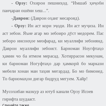
-
Орзу:
Охирон пешниҳод. “Имшаб ҳиҷоби
панҷараи ошёни хеш...”.
-Даврон:
(Даврон оҳанг месарояд).
-
Орзу:
Ин аст кори эҷоди. Ин аст муҷиза. Ин
аст зебои. Яъне агар мо зебоиро дӯст медорем. Пас
зеборо инсонҳое меофарад, ки муаллифи зебоиянд.
Даврон муаллифи зебоист. Барномаи Ноугфтаҳо
ҳамин чо ба итмом мерасад. Хотиррасон мекунам,
ки барномаи Ногуфтаҳо дар ҳамкорӣ бо маркази
мебели хонаи ман таҳия мегардад. Бо мо бимонед.
То барномаҳои дигар бидруд мегуем. Хайр!
Мусохибаи мазкур аз ютуб канали Орзу Исоев
гирифта шудааст.
Слушайте также