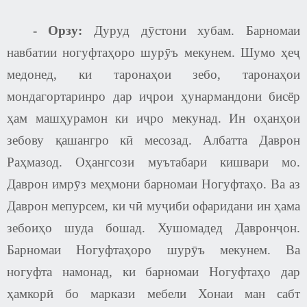
-
Орзу:
Дуруд дӯстони хубам. Барномаи
навбатии ногуфтаҳоро шурӯъ мекунем. Шумо ҳеҷ
медонед, ки таронаҳои зебо, таронаҳои
мондагортаринро дар иҷрои ҳунармандони бисёр
ҳам машҳурамон ки иҷро мекунад. Ин оҳанҳои
зебову қашангро кӣ месозад. Албатта Даврон
Раҳмазод. Оҳангсози муътабари кишвари мо.
Даврон имрӯз меҳмони барномаи Ногуфтаҳо. Ва аз
Даврон мепурсем, ки чӣ муҷиби офаридани ин ҳама
зебоиҳо шуда бошад. Хушомадед Давронҷон.
Барномаи Ногуфтаҳоро шурӯъ мекунем. Ва
ногуфта намонад, ки барномаи Ногуфтаҳо дар
ҳамкорӣ бо маркази мебели Хонаи ман сабт