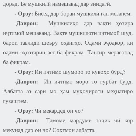
дорад. Бе мушкилӣ намешавад дар зиндагӣ.
-
Орзу:
Биёед дар бораи мушкилӣ гап мезанем.
-Даврон:
Мушкилиҳо дар вақти ҳозира
иҷтимоӣ мешаванд. Вақте мушкилоти иҷтимоӣ шуд,
барои тавлиди шеъру оҳангҳо. Одами эҷодкор, ки
одами эҳсотарин аст ба фикрам. Таъсир мерасонад
ба фикрам.
-
Орзу:
Ин иҷтимо шуморо то кувоҳо бурд?
-Даврон:
Ин иҷтимо моро то ғурбат бурд.
Албатта аз сари мо ҳам муҳоҷироти меҳнатиро
гузаштем.
-
Орзу:
Чӣ мекардед он чо?
-Даврон:
Тамоми мардуми тоҷик чӣ кор
мекунад дар он ҷо? Сохтмон албатта.