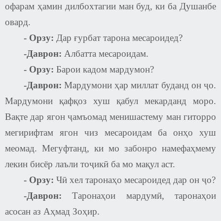
офарам ҳамин дилбохтагии ман буд, ки ба Душанбе
овард.
-
Орзу:
Дар ғурбат тарона месароидед?
-Даврон:
Албатта месароидам.
-
Орзу:
Барои кадом мардумон?
-Даврон:
Мардумони ҳар миллат буданд он ҷо.
Мардумони қафқоз хуш қабул мекарданд моро.
Вақте дар ягон ҷамъомад менишастему ман гиторро
мегирифтам ягон чиз месароидам ба онҳо хуш
меомад. Мегуфтанд, ки мо забонро намефаҳмему
лекин бисёр лаъли тоҷикӣ ба мо мақул аст.
-
Орзу:
Чӣ хел таронаҳо месароидед дар он ҷо?
-Даврон:
Таронаҳои мардумӣ, таронаҳои
асосан аз Аҳмад Зоҳир.