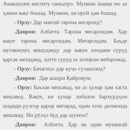
Амакаҳоям институ санъатро. Мункин шавқи мо аз
ҳамон вақт бошад. Мумкин, ки ирсӣ ҳам бошад.
-
Орзу:
Дар мактаб тарона месароед?
-Даврон:
Албатта. Тарона месароидам. Ҳар
вақте тарона месароидам. Метарсидам. Баъде
мутаваҷҷеҳ мешуданду дар вақти хондани суруд
қарсак мезаданд, ҳатто суруд аз хотирам мебаромад.
-
Орзу:
Бачагиҳо дар куҷо гузаштанд?
-Даврон:
Дар шаҳри Қайроқум.
-
Орзу:
Баъзан мешавад, ки аз ҳунар ҳам хаста
мешавед. Вақте, ки ҳунар лобалои бархурдҳои
шадиди рузгор қарор мегирад, одам хело дилмонда
мешавад. Ин рӯзҳо буд дар шумон?
-Даврон:
Албатта. Ҳар як одам мушкилӣ