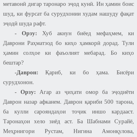
метавонӣ дигар таронаро эҷод кунӣ. Ин ҳамин боис
шуд, ки фурсат ба сурудхонии худам нашуду фақат
эҷодӣ шуда рафт.
-
Орзу:
Хуб акнун биёед мефаҳмем, ки
Даврони Раҳматзод бо киҳо ҳамкорӣ дорад. Тули
ҳамин солҳое ки фаъолият мебарад. Бо киҳо
бештар?
-Даврон:
Қариб, ки бо ҳама. Бисёри
сурудхонон.
-
Орзу:
Агар аз ҷиҳати омор ба эҷодиёти
Даврон назар афканем. Даврон қариби 500 тарона,
ба кулли сарояндаҳои тоҷик иншо кардааст.
Таронаҳои хело зиёд аст. Ба Шабнами Сурайё,
Меҳрнигори Рустам, Нигина Амонқулова,