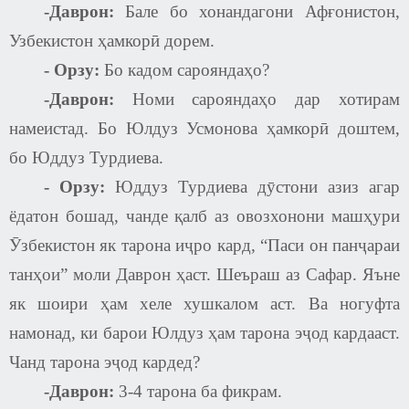
-Даврон:
Бале бо хонандагони Афғонистон,
Узбекистон ҳамкорӣ дорем.
-
Орзу:
Бо кадом сарояндаҳо?
-Даврон:
Номи сарояндаҳо дар хотирам
намеистад. Бо Юлдуз Усмонова ҳамкорӣ доштем,
бо Юддуз Турдиева.
-
Орзу:
Юддуз Турдиева дӯстони азиз агар
ёдатон бошад, чанде қалб аз овозхонони машҳури
Ӯзбекистон як тарона иҷро кард, “Паси он панҷараи
танҳои” моли Даврон ҳаст. Шеъраш аз Сафар. Яъне
як шоири ҳам хеле хушкалом аст. Ва ногуфта
намонад, ки барои Юлдуз ҳам тарона эҷод кардааст.
Чанд тарона эҷод кардед?
-Даврон:
3-4 тарона ба фикрам.