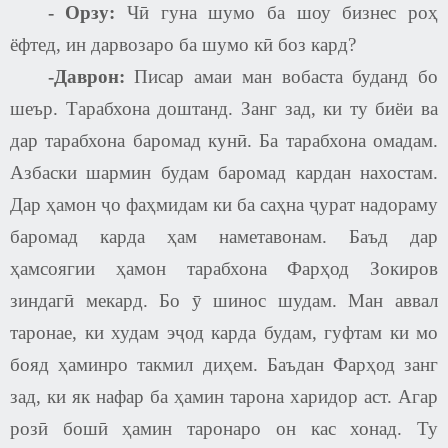
-
Орзу:
Чӣ гуна шумо ба шоу бизнес роҳ
ёфтед, ин дарвозаро ба шумо кӣ боз кард?
-Даврон:
Писар амаи ман вобаста буданд бо
шеър. Тарабхона доштанд. Занг зад, ки ту биёи ва
дар тарабхона баромад кунӣ. Ба тарабхона омадам.
Азбаски шармин будам баромад кардан нахостам.
Дар ҳамон ҷо фаҳмидам ки ба саҳна ҷурат надораму
баромад карда ҳам наметавонам. Баъд дар
ҳамсоягии ҳамон тарабхона Фарҳод Зокиров
зиндагӣ мекард. Бо ӯ шинос шудам. Ман аввал
таронае, ки худам эҷод карда будам, гуфтам ки мо
бояд ҳаминро такмил диҳем. Баъдан Фарҳод занг
зад, ки як нафар ба ҳамин тарона харидор аст. Агар
розӣ бошӣ ҳамин таронаро он кас хонад. Ту