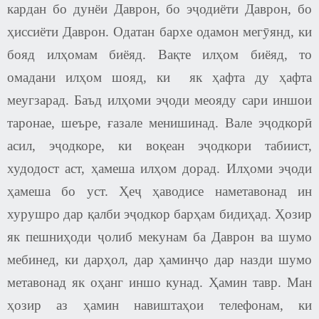
кардан бо дунёи Даврон, бо эҷодиёти Даврон, бо
ҳиссиёти Даврон. Одатан бархе одамон мегӯянд, ки
бояд илҳомам биёяд. Вақте илҳом биёяд, то
омадани илҳом шояд, ки як ҳафта ду ҳафта
меугзарад. Баъд илҳоми эҷоди меояду сари иншои
таронае, шеъре, ғазале менишинад. Вале эҷодкорӣ
асил, эҷодкоре, ки воқеан эҷодкори табиист,
худодост аст, ҳамеша илҳом дорад. Илҳоми эҷоди
ҳамеша бо уст. Ҳеҷ ҳаводисе наметавонад ин
хурушро дар қалби эҷодкор барҳам бидиҳад. Ҳозир
як пешниҳоди ҷолиб мекунам ба Даврон ва шумо
мебинед, ки дарҳол, дар ҳаминҷо дар назди шумо
метавонад як оҳанг иншо кунад. Ҳамин тавр. Ман
ҳозир аз ҳамин навиштаҳои телефонам, ки