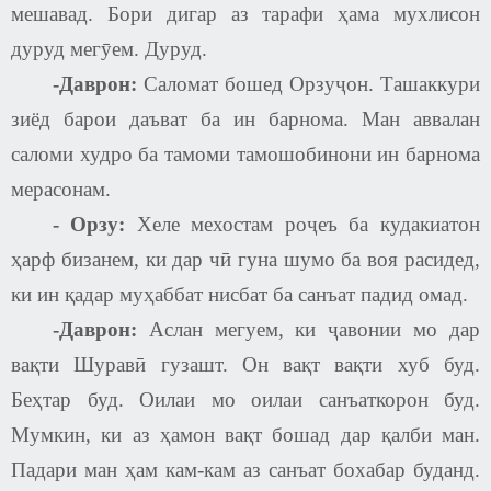
мешавад. Бори дигар аз тарафи ҳама мухлисон
дуруд мегӯем. Дуруд.
-Даврон:
Саломат бошед Орзуҷон. Ташаккури
зиёд барои даъват ба ин барнома. Ман аввалан
саломи худро ба тамоми тамошобинони ин барнома
мерасонам.
-
Орзу:
Хеле мехостам роҷеъ ба кудакиатон
ҳарф бизанем, ки дар чӣ гуна шумо ба воя расидед,
ки ин қадар муҳаббат нисбат ба санъат падид омад.
-Даврон:
Аслан мегуем, ки ҷавонии мо дар
вақти Шуравӣ гузашт. Он вақт вақти хуб буд.
Беҳтар буд. Оилаи мо оилаи санъаткорон буд.
Мумкин, ки аз ҳамон вақт бошад дар қалби ман.
Падари ман ҳам кам-кам аз санъат бохабар буданд.