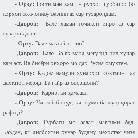
-
Орзу:
Ростӣ ман ҳам ин рузҳои ғурбатро бо
корҳои сохмониву вазнин аз сар гузарондам.
-Даврон:
Бале ҳамаи тоҷикон инро аз сар
гузарондааст.
-
Орзу:
Вале мактаб аст ин?
-Даврон:
Бале. Ба як мард мегӯянд чил ҳунар
кам аст. Ва бисёри онҳоро мо дар Русия омухтем.
-
Орзу:
Кадом намуди ҳунарҳои сохтмонӣ аз
дастатон меояд. Ба ғайр аз овозшонӣ?
-Даврон:
Қариб, ки ҳамааш.
-
Орзу:
Чӣ сабаб шуд, ки шумо ба муҳоҷират
рафтед?
-Даврон:
Ғурбати мо аслан мавсими буд.
Баъдан, ки дилбохтаи ҳунар будаму мехостам чизе