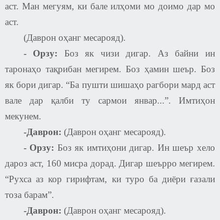
аст. Ман мегуям, ки бале илҳоми мо доимо дар мо
аст.
(Даврон оҳанг месарояд).
-
Орзу:
Боз як чизи дигар. Аз байни ин
таронаҳо тақрибан мегирем. Боз ҳамин шеър. Боз
як бори дигар. “Ба пушти шишаҳо рагбори мард аст
вале дар қалби ту сармои январ...”. Имтиҳон
мекунем.
-Даврон:
(Даврон оҳанг месарояд).
-
Орзу:
Боз як имтиҳони дигар. Ин шеър хело
дароз аст, 160 мисра дорад. Дигар шеърро мегирем.
“Рухса аз кор гирифтам, ки туро ба диёри ғазали
тоза барам”.
-Даврон:
(Даврон оҳанг месарояд).