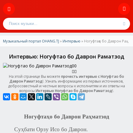
Музыкальный портал OHANG.TJ
»
Интервью
» Ногуфтаҳо бо Даврон Раҳматзод
Интервью: Ногуфтаҳо бо Даврон Раҳматзод
0
0
На этой странице Вы можете
прочесть интервью с Ногуфтаҳо бо
Даврон Раҳматзод
!. Узнать информацию из первых источников,
добросовестный и честные вопросы к исполнитям и их ответы на
вопросы
Интервью Ногуфтаҳо бо Даврон Раҳматзод
!.
Н
огуфтаҳо бо Даврон Раҳматзод
Суҳбати Орзу Исо бо Даврон.