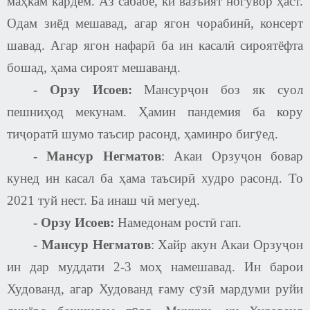
маҳкам кардем. Аз сабабе, ки вазъият ногувор ҳаст.
Одам зиёд мешавад, агар ягон чорабинӣ, консерт
шавад. Агар ягон нафарӣ ба ин касалӣ сироятёфта
бошад, ҳама сироят мешаванд.
-
Орзу Исоев
:
Мансурҷон боз як суол
пешниҳод мекунам. Ҳамин пандемия ба кору
тиҷоратӣ шумо таъсир расонд, ҳаминро бигӯед.
-
Мансур Негматов
: Акаи Орзуҷон бовар
кунед ин касал ба ҳама таъсирӣ худро расонд. То
2021 туй нест. Ба инаш чӣ мегуед.
-
Орзу Исоев
:
Намедонам ростӣ гап.
-
Мансур Негматов
: Хайр акун Акаи Орзуҷон
ин дар муддати 2-3 моҳ намешавад. Ин барои
Худованд, агар Худованд ғаму сӯзӣ мардуми руйи