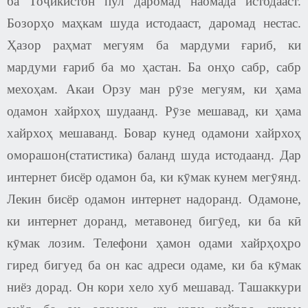
ба Тоҷикистон пул даромад наомада истодааст.
Бозорҳо маҳкам шуда истодааст, даромад нестас.
Ҳазор раҳмат мегуям ба мардуми ғариб, ки
мардуми ғариб ба мо ҳастан. Ба онҳо сабр, сабр
мехоҳам. Акаи Орзу ман рӯзе мегуям, ки ҳама
одамон хайрхоҳ шудаанд. Рӯзе мешавад, ки ҳама
хайрхоҳ мешаванд. Бовар кунед одамони хайрхоҳ
оморашон(статистика) баланд шуда истодаанд. Дар
интернет бисёр одамон ба, ки кӯмак кунем мегӯянд.
Лекин бисёр одамон интернет надоранд. Одамоне,
ки интернет доранд, метавонед бигӯед, ки ба кӣ
кӯмак лозим. Телефони ҳамон одами хайрҳоҳро
гиред бигуед ба он кас адреси одаме, ки ба кӯмак
ниёз дорад. Он кори хело хуб мешавад. Ташаккури