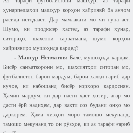
Аз тарафи футболистони машҳур, аз тарафи
ҳунарпешаҳои машҳур корҳои хайриявӣ ба анҷом
расида истодааст. Дар мамлакати мо чӣ гуна аст.
Шумо, ки продюсер ҳастед, аз тарафи ҳунар,
ситораҳо, шахсони сарватманд шумо корҳои
хайриявиро мушоҳида кардед?
-
Мансур Негматов
:
Бале, мушоҳида кардам.
Бисёр санъаткорони мо, шахсиятҳои ситораи мо,
футбалистон барои мардум, барои халқӣ ғариб дар
куҷое, ки набошанд бисёр корҳоро кардосиян.
Ҳамин мардум, ки дар пасти ҳаст ҳозир, агар мо
дасти ёрӣ надиҳем, дар вақти соз будани онҳо мо
даркорем. Ҳама чизҳои моро тамошо мекунанд,
тамошо мекунанд то он рӯзҳое, ки аз тарафи ғариб