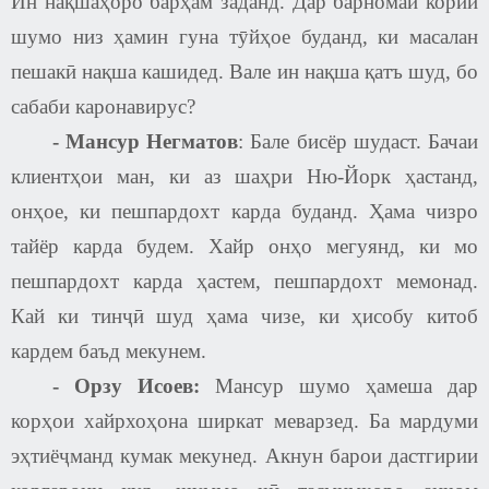
Ин нақшаҳоро барҳам заданд. Дар барномаи кории
шумо низ ҳамин гуна тӯйҳое буданд, ки масалан
пешакӣ нақша кашидед. Вале ин нақша қатъ шуд, бо
сабаби каронавирус?
-
Мансур Негматов
: Бале бисёр шудаст. Бачаи
клиентҳои ман, ки аз шаҳри Ню-Йорк ҳастанд,
онҳое, ки пешпардохт карда буданд. Ҳама чизро
тайёр карда будем. Хайр онҳо мегуянд, ки мо
пешпардохт карда ҳастем, пешпардохт мемонад.
Кай ки тинҷӣ шуд ҳама чизе, ки ҳисобу китоб
кардем баъд мекунем.
-
Орзу Исоев
:
Мансур шумо ҳамеша дар
корҳои хайрхоҳона ширкат меварзед. Ба мардуми
эҳтиёҷманд кумак мекунед. Акнун барои дастгирии