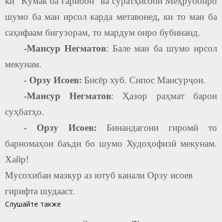
ки “Кӯмак ба ғарибон” ва суратҳисобӣ Меҳрубонро
шумо ба ман ирсол карда метавонед, ки то ман ба
саҳифаам бигузорам, то мардум онро бубинанд.
-
Мансур Негматов
: Бале ман ба шумо ирсол
мекунам.
-
Орзу Исоев
:
Бисёр хуб. Сипос Мансурҷон.
-Мансур Негматов
: Ҳазор раҳмат барои
суҳбатҳо.
-
Орзу Исоев
:
Бинандагони гиромӣ то
барномаҳои баъди бо шумо Худоҳофизӣ мекунам.
Хайр
!
Мусохибаи мазкур аз ютуб канали Орзу исоев
гирифта шудааст.
Слушайте также