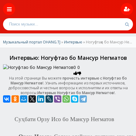
Музыкальный портал OHANG.TJ
»
Интервью
» Ногуфтаҳо бо Мансур Негматов
Интервью: Ногуфтаҳо бо Мансур Негматов
0
0
На этой странице Вы можете
прочесть интервью с Ногуфтаҳо бо
Мансур Негматов
!. Узнать информацию из первых источников,
добросовестный и честные вопросы к исполнитям и их ответы на
вопросы
Интервью Ногуфтаҳо бо Мансур Негматов
!.
Суҳбати Орзу Исо бо Мансур Негматов