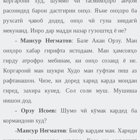
коргарони худ, шуммо чӣ тасмимҳоро анҷом
расонидед барои дастгирии онҳо. Яъне онҳоро ба
рухсатӣ ҷавоб додед, онҳо чӣ гуна зиндагӣ
мекунанд. Инро дар мадди назар гузоштед ё не
?
-
Мансур Негматов
:
Бале Акаи Орзу. Ман
онҳоро хабар гирифта истодаам. Ман ҳамсояҳо
гирду атрофро мебинам, ки онҳо созанд ё не.
Коргаронӣ ман шукри Худо ман гуфтам пеш аз
рафтанашон. Чизе, ки доред харид карда мондан
гиред, захира кунед. Сол соли муш. Мушиша
нишон дод.
-
Орзу Исоев
:
Шумо чӣ кӯмак кардед ба
кормандони худ
?
-
Мансур Негматов
:
Бисёр кардам ман. Хариди