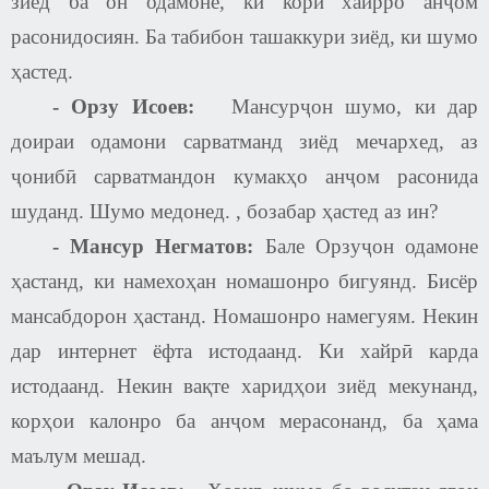
зиёд ба он одамоне, ки кори хайрро анҷом
расонидосиян. Ба табибон ташаккури зиёд, ки шумо
ҳастед.
-
Орзу Исоев
:
Мансурҷон шумо, ки дар
доираи одамони сарватманд зиёд мечархед, аз
ҷонибӣ сарватмандон кумакҳо анҷом расонида
шуданд. Шумо медонед. , бозабар ҳастед аз ин?
-
Мансур Негматов
:
Бале Орзуҷон одамоне
ҳастанд, ки намехоҳан номашонро бигуянд. Бисёр
мансабдорон ҳастанд. Номашонро намегуям. Некин
дар интернет ёфта истодаанд. Ки хайрӣ карда
истодаанд. Некин вақте харидҳои зиёд мекунанд,
корҳои калонро ба анҷом мерасонанд, ба ҳама
маълум мешад.