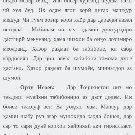
видео мепартоянд. Ман бисёр хурсанд шудам. Пеш
чӣ хел буд. Як одам ягон корӣ дигар машҳур
мешуд. Чӣ гуям зозир кори хайр дар дараҷаи аввал
истодааст. Мебинам чӣ хел одамон духтурҳоро
дастгирӣ мекунанд, ҳама чизҳои ба онҳо лозимиро
мебаранд. Ҳазор раҳмат ба табибоне, ки сабр
кардосиян. Дар ҷои аввал табибони тамоми дунё
ҳастанд. Ҳазор раҳмат ба шумоён, миннатдор аз
шумон.
-
Орзу Исоев
:
Дар Тоҷикистон низ мо
теъдоди муайяни табибоннро аз даст додем. Ин
боиси таассуф аст. Ва уоқеан ҳам, Мансур дар
ҳамин шабу рӯз агар мушоҳида карда бошед, дар
сар то сари дунё корҳои хайриявӣ авҷ гирифтааст.