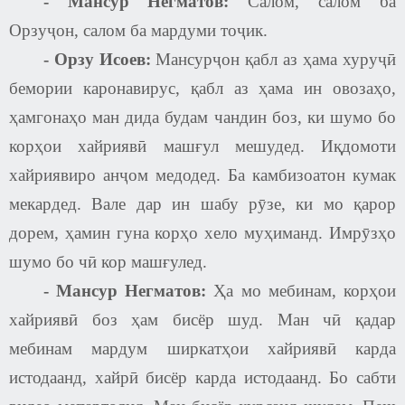
-
Мансур Негматов
:
Салом, салом ба
Орзуҷон, салом ба мардуми тоҷик.
-
Орзу Исоев
:
Мансурҷон қабл аз ҳама хуруҷӣ
бемории каронавирус, қабл аз ҳама ин овозаҳо,
ҳамгонаҳо ман дида будам чандин боз, ки шумо бо
корҳои хайриявӣ машғул мешудед. Иқдомоти
хайриявиро анҷом медодед. Ба камбизоатон кумак
мекардед. Вале дар ин шабу рӯзе, ки мо қарор
дорем, ҳамин гуна корҳо хело муҳиманд. Имрӯзҳо
шумо бо чӣ кор машғулед.
-
Мансур Негматов
:
Ҳа мо мебинам, корҳои
хайриявӣ боз ҳам бисёр шуд. Ман чӣ қадар
мебинам мардум ширкатҳои хайриявӣ карда
истодаанд, хайрӣ бисёр карда истодаанд. Бо сабти