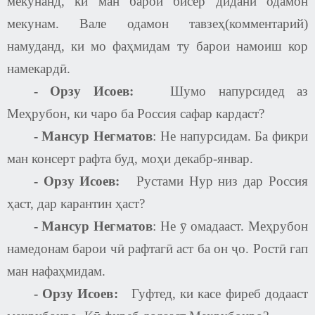
мекунанд, ки ман барои бисёр дидани одамон
мекунам. Вале одамон тавзеҳ(комментарий)
намуданд, ки мо фаҳмидам ту барои намоиш кор
намекардӣ.
-
Орзу Исоев
:
Шумо напурсидед аз
Меҳрубон, ки чаро ба Россия сафар кардаст
?
-
Мансур Негматов
:
Не напурсидам. Ба фикри
ман консерт рафта буд, моҳи декабр-январ.
-
Орзу Исоев
:
Рустами Нур низ дар Россия
ҳаст, дар карантин ҳаст
?
-
Мансур Негматов
:
Не ӯ омадааст. Меҳрубон
намедонам барои чӣ рафтагӣ аст ба он ҷо. Ростӣ гап
ман нафаҳмидам.
-
Орзу Исоев
:
Гуфтед, ки касе фиреб додааст