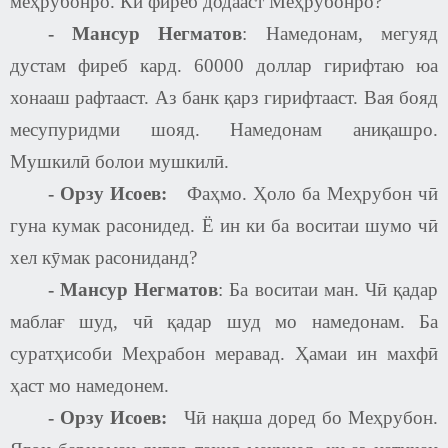
меҳрубонро
. К
ӣ фиреб додааст Меҳрубонро
?
-
Мансур Негматов
:
Намедонам, мегуяд
дустам фиреб кард. 60000 доллар гирифтаю юа
хонааш рафтааст. Аз банк қарз гирифтааст. Вая бояд
месупуридми шояд. Намедонам аниқашро.
Мушкилӣ болои мушкилӣ.
-
Орзу Исоев:
Фаҳмо. Ҳоло ба Меҳрубон чӣ
гуна кумак расонидед. Ё ин ки ба воситаи шумо чӣ
хел кӯмак расониданд
?
-
Мансур Негматов
:
Ба воситаи ман. Чӣ қадар
маблағ шуд, чӣ қадар шуд мо намедонам. Ба
суратҳисоби Меҳрабон меравад. Ҳамаи ин махфӣ
ҳаст мо намедонем.
-
Орзу Исоев
:
Чӣ нақша доред бо Меҳрубон.