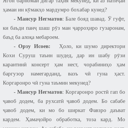
Ягон барномаи дигар таҳия мекунед, ки аз натиҷаи
ҳамаи ин кӯмакҳо мардумро бохабар кунед?
-
Мансур Негматов
:
Бале бояд шавад. Ӯ гуфт,
ки баъди панҷ шаш рӯз ман ҷарроҳиро гузаронам,
баъд ба алоқа мебароем.
-
Орзу Исоев
:
Ҳоло, ки шумо директори
Кохи Суруш таъин шудед, дар ин шабу рӯзи
карантинӣ консерт ҳам нест, чорабиниҳо ҳам
баргузор намегарданд, вазъ чӣ гуна ҳаст.
Коргаронро чӣ гуна таъмин мекунед?
-
Мансур Негматов
: Коргаронро ростӣ гап бо
ҷавоб додем, ба рухсатӣ ҷавоб додем. Бо сабабе
ҷавоб додем, ки мо бо ширкат Фавзро даъват
кардем. Ҳамаҷойро обработка, тоза кард. Мо