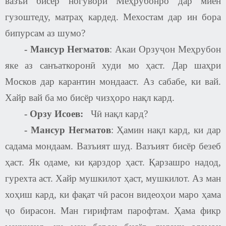
вазъи бисёр ногувори Меҳрубонро дар миён
гузоштеду, матраҳ кардед. Мехостам дар ин бора
бипурсам аз шумо
?
-
Мансур Негматов
: Акаи Орзуҷон Меҳрубон
яке аз санъаткоронӣ худи мо ҳаст. Дар шаҳри
Москов дар карантин мондааст. Аз сабабе, ки вай.
Хайр вай ба мо бисёр чизҳоро нақл кард.
-
Орзу Исоев
:
Чӣ нақл кард
?
-
Мансур Негматов
:
Ҳамин нақл кард, ки дар
садама мондаам. Вазъият шуд. Вазъият бисёр безеб
ҳаст. Як одаме, ки қарздор ҳаст. Қарзашро надод,
гурехта аст. Хайр мушкилот ҳаст, мушкилот. Аз ман
хоҳиш кард, ки фақат чӣ расон видеоҳои маро ҳама
ҷо бирасон. Ман гирифтам парофтам. Ҳама фикр