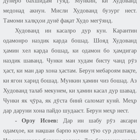
дунёро бахшидам гӯяд. Мункин, ки Худованд
медонад акнун. Мисли Худованд бузург нест.
Тамоми халқҳои дунё фақат Худо мегӯянд.
Худованд ин касалро дур кун. Карантин
одамонро наздик карда бошад. Шояд Худованд
ҳамин хел карда бошад, ки одамон бо ҳамдигар
наздик шаванд. Чунки ман худам бисту чанд рӯз
ҳаст, ки ман дар хона ҳастам. Берун мебароям вақте,
ки ягон харид бошад. Мункин ҳамин чиз бошад. Аз
Худованд талаб мекунем, ки ҳамин касал дур шавад.
Чунки як ҷӯра, як дӯста бинӣ саломат кунӣ. Меҳр
дар даруни хона пайдо шудааст. Берун меҳр нест.
-
Орзу Исоев
:
Дар ин шабу рӯз аксари
одамҳое, ки нақшаи барпо кунии тӯю сур доштанд.