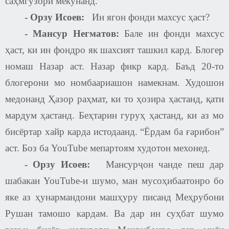
саҳмгузорӣ мекунанд.
-
Орзу Исоев
:
Ин ягон фонди махсус ҳаст
?
-
Мансур Негматов
:
Бале ин фонди махсус
ҳаст, ки ин фондро як шахсият ташкил кард. Блогер
номаш Назар аст. Назар фикр кард. Баъд 20-то
блогерони мо номбаариашон намекнам. Худошон
медонанд Ҳазор раҳмат, ки то ҳозира ҳастанд, қати
мардум ҳастанд. Беҳтарин гуруҳ ҳастанд, ки аз мо
бисёртар хайр карда истодаанд. “Ёрдам ба ғарибон”
аст. Боз ба
YouTube
мепартоям худотон мехонед.
-
Орзу Исоев
:
Мансурҷон чанде пеш дар
шабакаи YouTube-и шумо, ман мусоҳибаатонро бо
яке аз ҳунармандони машҳуру писанд Меҳрубони
Рушан тамошо кардам. Ва дар ин суҳбат шумо