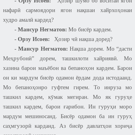
-
Орзу Исоев
:
Ҳозир шумо бо воситаи ягон
нафарӣ сармоядори ягон нақшаи хайрхоҳонаи
худро амалӣ кардед?
-
Мансур Негматов
:
Мо бисёр кардем.
-
Орзу Исоев
:
Ҳозир чӣ нақша доред?
-
Мансур Негматов
:
Нақша дорем. Мо “дасти
Меҳрубонӣ” дорем, ташкилоти хайриявӣ. Мо
хазина барои маъёбон ва бепаноҳон кардем. Барои
он ки мардум бисёр одамон ёрдам дода истодаанд.
Мо бепаноҳонро гуфтем гирем. То инруза мо
ташкил кардем, кӯмак мегиран. Мо як гуруҳе
ташкил кардем, барои ғарибон. Ин гуруҳи моро
мардум мешиносанд. Бисёр одамон ба ин гуруҳ
саҳмгузорӣ карданд. Аз бисёр давлатҳои хориҷа