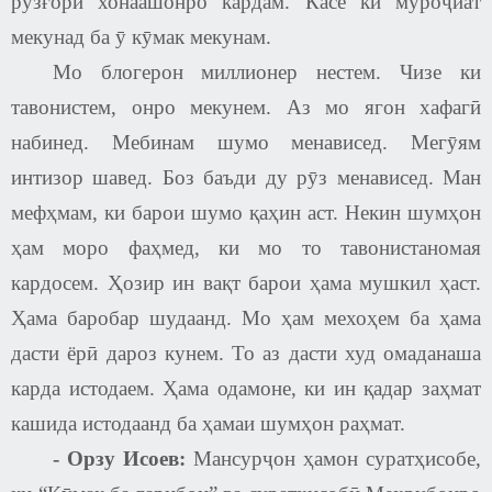
рузғори хонаашонро кардам. Касе ки муроҷиат
мекунад ба ӯ кӯмак мекунам.
Мо блогерон миллионер нестем. Чизе ки
тавонистем, онро мекунем. Аз мо ягон хафагӣ
набинед. Мебинам шумо менависед. Мегӯям
интизор шавед. Боз баъди ду рӯз менависед. Ман
мефҳмам, ки барои шумо қаҳин аст. Некин шумҳон
ҳам моро фаҳмед, ки мо то тавонистаномая
кардосем. Ҳозир ин вақт барои ҳама мушкил ҳаст.
Ҳама баробар шудаанд. Мо ҳам мехоҳем ба ҳама
дасти ёрӣ дароз кунем. То аз дасти худ омаданаша
карда истодаем. Ҳама одамоне, ки ин қадар заҳмат
кашида истодаанд ба ҳамаи шумҳон раҳмат.
-
Орзу Исоев
:
Мансурҷон ҳамон суратҳисобе,