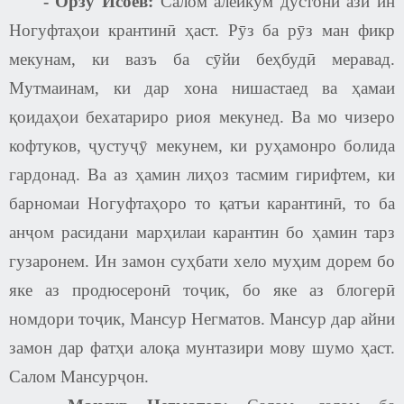
-
Орзу Исоев:
Салом алейкум дустони ази ин
Ногуфтаҳои крантинӣ ҳаст. Рӯз ба рӯз ман фикр
мекунам, ки вазъ ба сӯйи беҳбудӣ меравад.
Мутмаинам, ки дар хона нишастаед ва ҳамаи
қоидаҳои бехатариро риоя мекунед. Ва мо чизеро
кофтуков, ҷустуҷӯ мекунем, ки руҳамонро болида
гардонад. Ва аз ҳамин лиҳоз тасмим гирифтем, ки
барномаи Ногуфтаҳоро то қатъи карантинӣ, то ба
анҷом расидани марҳилаи карантин бо ҳамин тарз
гузаронем. Ин замон суҳбати хело муҳим дорем бо
яке аз продюсеронӣ тоҷик, бо яке аз блогерӣ
номдори тоҷик, Мансур Негматов. Мансур дар айни
замон дар фатҳи алоқа мунтазири мову шумо ҳаст.
Салом Мансурҷон.