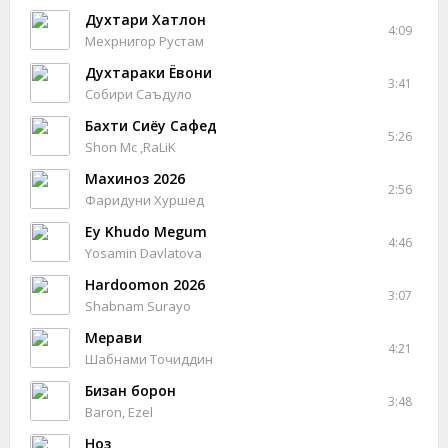
Духтари Хатлон
4:09
Мехрнигор Рустам
Духтараки Ёвони
3:41
Собири Саъдуло
Бахти Сиёҳу Сафед
5:26
Shon Mc ,RaLiK
Махиноз 2026
2:56
Фаридуни Хуршед
Ey Khudo Megum
4:46
Yosamin Davlatova
Hardoomon 2026
3:07
Shabnam Surayo
Мерави
4:21
Шабнами Точиддин
Бизан борон
3:48
Baron, Ezel
Ноз