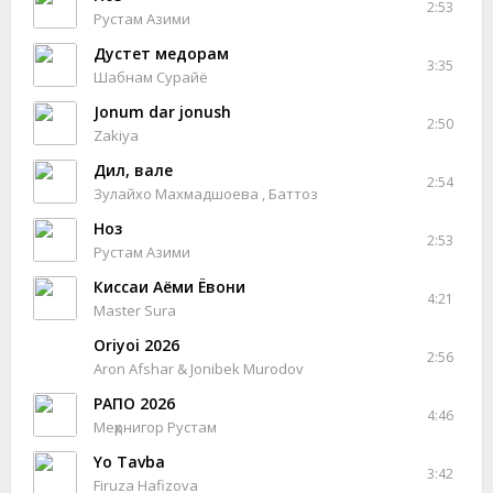
2:53
Рустам Азими
Дустет медорам
3:35
Шабнам Сурайё
Jonum dar jonush
2:50
Zakiya
Дил, вале
2:54
Зулайхо Махмадшоева , Баттоз
Ноз
2:53
Рустам Азими
Киссаи Аёми Ёвони
4:21
Master Sura
Oriyoi 2026
2:56
Aron Afshar & Jonibek Murodov
РАПО 2026
4:46
Меҳрнигор Рустам
Yo Tavba
3:42
Firuza Hafizova