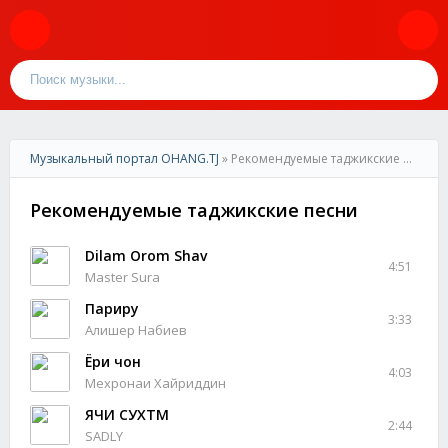
Музыкальный портал OHANG.TJ
» Рекомендуемые таджикские песни
Рекомендуемые таджикские песни
Dilam Orom Shav
4:51
Master Sura
Париру
3:33
Алишер Набиев
Ёри чон
4:03
Мехронаи Хайриддин
ЯЧИ СУХТМ
2:44
SADLY