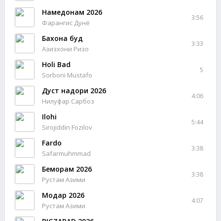
Намедонам 2026
3:56
Фарангис Дунё
Бахона буд
3:33
Азизхони Ризо
Holi Bad
5
Sorboni Mustafo
Дуст надори 2026
4:06
Нилуфар Сарбоз
Ilohi
5:44
Sirojiddin Fozilov
Fardo
3:38
Safarmuhmmad
Беморам 2026
3:38
Рустам Азими
Модар 2026
4:07
Рустам Азими