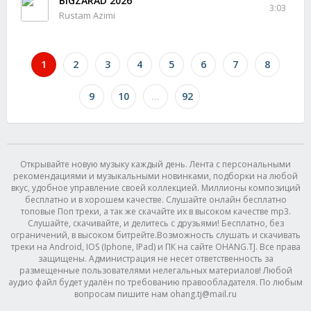
BIGZARAD 2026
3:03
Rustam Azimi
1
2
3
4
5
6
7
8
9
10
...
92
Открывайте новую музыку каждый день. Лента с персональными
рекомендациями и музыкальными новинками, подборки на любой
вкус, удобное управление своей коллекцией. Миллионы композиций
бесплатно и в хорошем качестве. Слушайте онлайн бесплатно
топовые Поп треки, а так же скачайте их в высоком качестве mp3.
Слушайте, скачивайте, и делитесь с друзьями! Бесплатно, без
ограничений, в высоком битрейте.Возможность слушать и скачивать
треки на Android, IOS (Iphone, IPad) и ПК на сайте OHANG.TJ. Все права
защищены. Администрация не несет ответственность за
размещенные пользователями нелегальных материалов! Любой
аудио файл будет удалён по требованию правообладателя. По любым
вопросам пишите нам ohang.tj@mail.ru