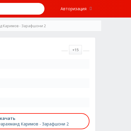
Авторизация
д Каримов - Зарафшони 2
+15
качать
арахманд Каримов - Зарафшони 2