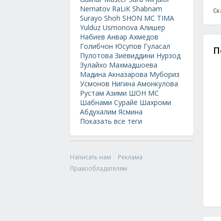
Nematov
RaLiK
Shabnam
Ск
Surayo
Shoh
SHON MC
TIMA
Yulduz Usmonova
Алишер
Набиев
Анвар Ахмедов
Голибчон Юсупов
Гуласал
П
Пулотова
Зиёвиддини Нурзод
Зулайхо Махмадшоева
Мадина Акназарова
Мубориз
Усмонов
Нигина Амонкулова
Рустам Азими
ШОН МС
Шабнами Сурайё
Шахроми
Абдухалим
Ясмина
Показать все теги
Написать нам
Реклама
Правообладателям