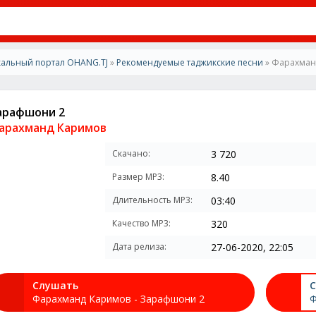
альный портал OHANG.TJ
»
Рекомендуемые таджикские песни
» Фарахман
арафшони 2
арахманд Каримов
Скачано:
3 720
Размер MP3:
8.40
Длительность MP3:
03:40
Качество MP3:
320
Дата релиза:
27-06-2020, 22:05
Слушать
С
Фарахманд Каримов - Зарафшони 2
Ф