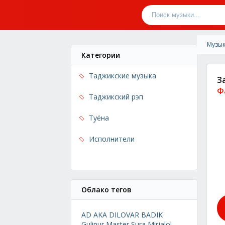
Музык
Категории
Таджикские музыка
З
Ф
Таджикский рэп
Туёна
Исполнители
Облако тегов
AD AKA DILOVAR
BADIK
Gulinur
Master Sura
Mirjalol