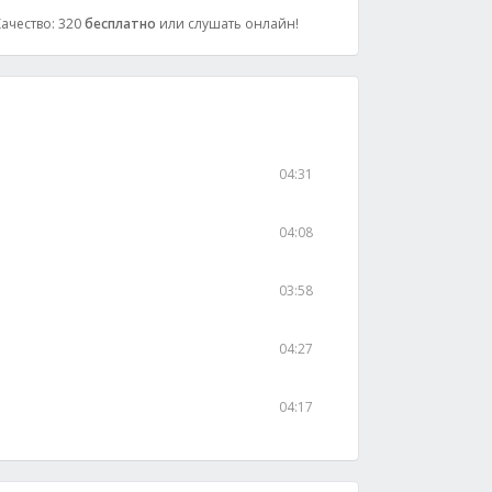
Качество: 320
бесплатно
или слушать онлайн!
04:31
04:08
03:58
04:27
04:17