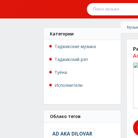
Музык
Категории
Таджикские музыка
Р
А
Таджикский рэп
Туёна
Исполнители
Облако тегов
AD AKA DILOVAR