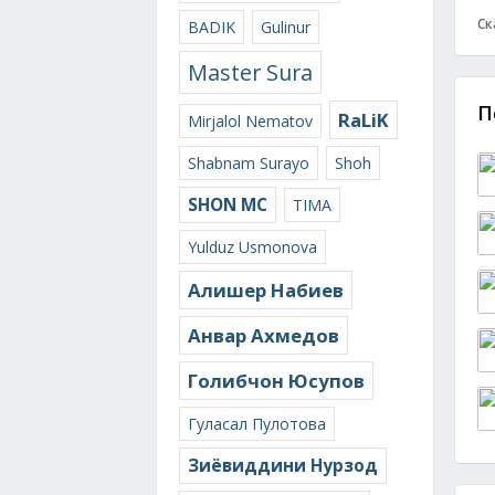
Ск
BADIK
Gulinur
Master Sura
П
RaLiK
Mirjalol Nematov
Shabnam Surayo
Shoh
SHON MC
TIMA
Yulduz Usmonova
Алишер Набиев
Анвар Ахмедов
Голибчон Юсупов
Гуласал Пулотова
Зиёвиддини Нурзод