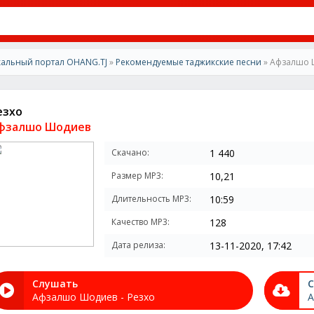
альный портал OHANG.TJ
»
Рекомендуемые таджикские песни
» Афзалшо 
езхо
фзалшо Шодиев
Скачано:
1 440
Размер MP3:
10,21
Длительность MP3:
10:59
Качество MP3:
128
Дата релиза:
13-11-2020, 17:42
Слушать
С
Афзалшо Шодиев - Резхо
А