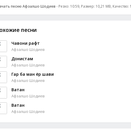
ачать песню Афзалшо Шодиев
- Резхо: 10:59, Размер: 10,21 MB, Качество:
охожие песни
Чавони рафт
Афзалшо Шодиев
Донистам
Афзалшо Шодиев
Гар ба ман ёр шави
Афзалшо Шодиев
Ватан
Афзалшо Шодиев
Ватан
Афзалшо Шодиев