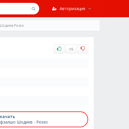
Авторизация
Шодиев-Резхо
+5
качать
фзалшо Шодиев - Резхо