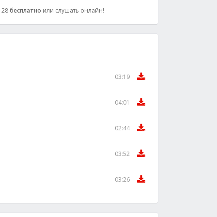
 128
бесплатно
или слушать онлайн!
03:19
04:01
02:44
03:52
03:26