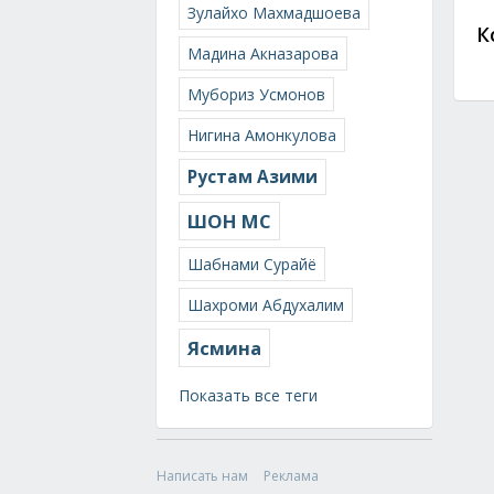
Зулайхо Махмадшоева
К
Мадина Акназарова
Мубориз Усмонов
Нигина Амонкулова
Рустам Азими
ШОН МС
Шабнами Сурайё
Шахроми Абдухалим
Ясмина
Показать все теги
Написать нам
Реклама