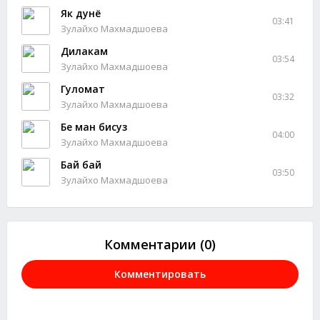
Як дунё
03:41
Зулайхо Махмадшоева
Дилакам
03:54
Зулайхо Махмадшоева
Гуломат
03:32
Зулайхо Махмадшоева
Бе ман бисуз
04:00
Зулайхо Махмадшоева
Бай бай
03:50
Зулайхо Махмадшоева
Комментарии (0)
Комментировать