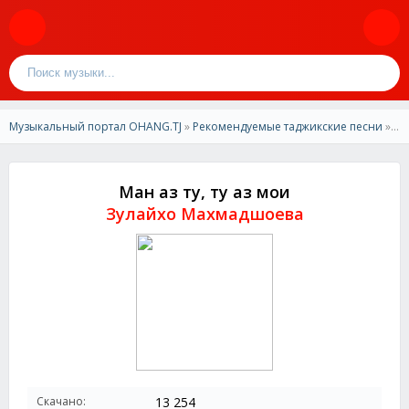
Музыкальный портал OHANG.TJ
»
Рекомендуемые таджикские песни
» Зулайхо Махмадшоева-Ман аз ту,ту аз мои
Ман аз ту, ту аз мои
Зулайхо Махмадшоева
Скачано:
13 254