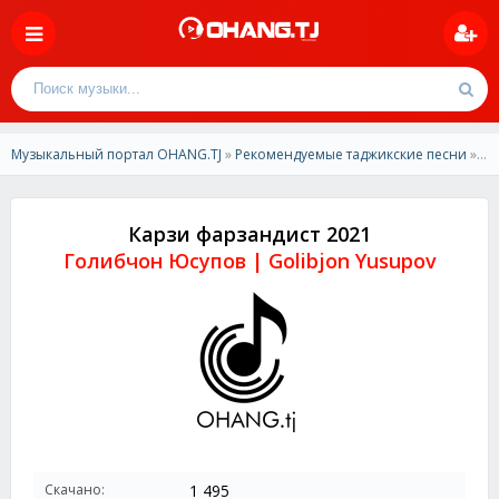
Музыкальный портал OHANG.TJ
»
Рекомендуемые таджикские песни
» Голибчон Юсупов-Карзи фарзандист 2021
Карзи фарзандист 2021
Голибчон Юсупов | Golibjon Yusupov
Скачано:
1 495