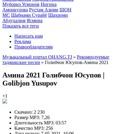
Мубориз Усмонов
Нигина
Амонкулова
Рустам Азими
ШОН
МС
Шабнами Сурайё
Шахроми
Абдухалим
Ясмина
Показать все теги
Написать нам
Реклама
Правообладателям
Музыкальный портал OHANG.TJ
»
Рекомендуемые
таджикские песни
» Голибчон Юсупов-Амина 2021
Амина 2021
Голибчон Юсупов |
Golibjon Yusupov
+1
Скачано:
2 230
Размер MP3:
7,26
Длительность MP3:
03:57
Качество MP3:
256
Дата релиза:
7-05-2021, 16:06