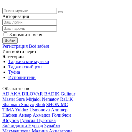
Авторизация
Запомнить меня
Войти
Регистрация
Всё забыл
Или войти через
Категории
Таджикские музыка
Таджикский рэп
Туёна
Исполнители
Облако тегов
AD AKA DILOVAR
BADIK
Gulinur
Master Sura
Mirjalol Nematov
RaLiK
Shabnam Surayo
Shoh
SHON MC
TIMA
Yulduz Usmonova
Алишер
Набиев
Анвар Ахмедов
Голибчон
Юсупов
Гуласал Пулотова
Зиёвиддини Нурзод
Зулайхо
Махмадшоева
Мадина Акназарова