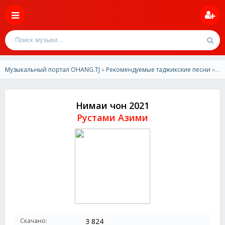
Музыкальный портал OHANG.TJ
»
Рекомендуемые таджикские песни
» Рустам Азими-Нимаи чон 2021
Нимаи чон 2021
Рустами Азими
Скачано:
3 824