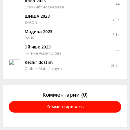
Алла 2023
3:44
Ёсаминбону Мусоева
ШИША 2023
2:47
BARON
Мадина 2023
3:14
RaLiK
Эй ишк 2023
3:27
Нигина Амонкулова
Kechir dostim
03:24
Otabek Mutalxojayev
Комментарии (0)
Комментировать