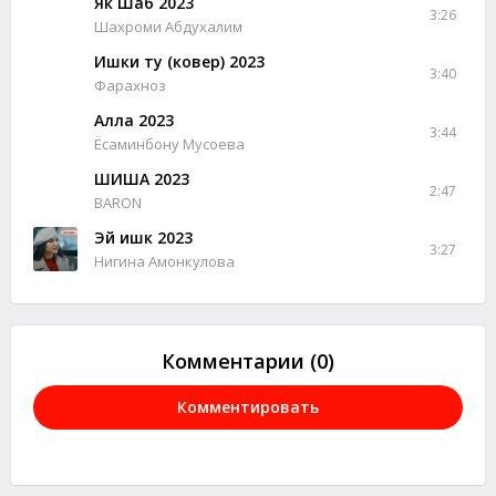
Як Шаб 2023
3:26
Шахроми Абдухалим
Ишки ту (ковер) 2023
3:40
Фарахноз
Алла 2023
3:44
Ёсаминбону Мусоева
ШИША 2023
2:47
BARON
Эй ишк 2023
3:27
Нигина Амонкулова
Комментарии (0)
Комментировать