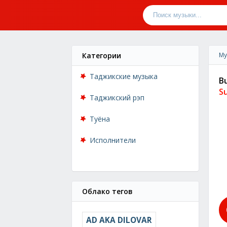
Категории
Му
Таджикские музыка
B
S
Таджикский рэп
Туёна
Исполнители
Облако тегов
AD AKA DILOVAR