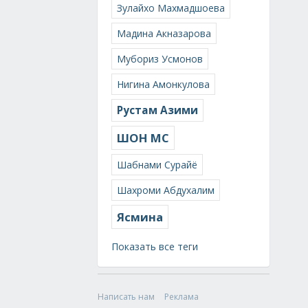
Зулайхо Махмадшоева
Мадина Акназарова
Мубориз Усмонов
Нигина Амонкулова
Рустам Азими
ШОН МС
Шабнами Сурайё
Шахроми Абдухалим
Ясмина
Показать все теги
Написать нам
Реклама