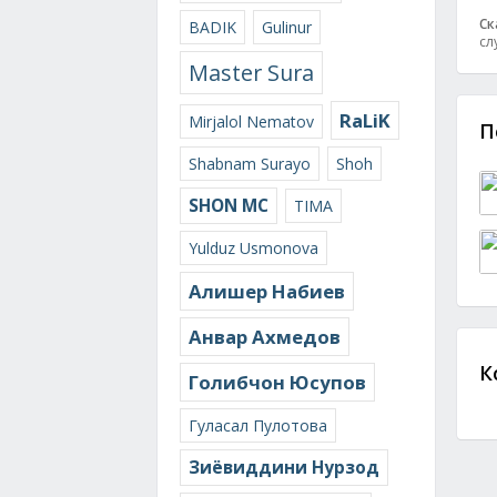
Ск
BADIK
Gulinur
сл
Master Sura
RaLiK
Mirjalol Nematov
П
Shabnam Surayo
Shoh
SHON MC
TIMA
Yulduz Usmonova
Алишер Набиев
Анвар Ахмедов
К
Голибчон Юсупов
Гуласал Пулотова
Зиёвиддини Нурзод