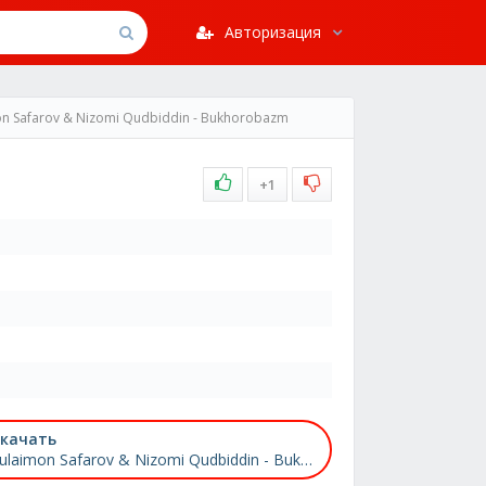
Авторизация
on Safarov & Nizomi Qudbiddin - Bukhorobazm
+1
качать
Sulaimon Safarov & Nizomi Qudbiddin - Bukhorobazm