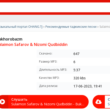
зыкальный портал OHANG.TJ
»
Рекомендуемые таджикские песни
» Sulaim
ukhorobazm
ulaimon Safarov & Nizomi Qudbiddin
Скачано:
647
Размер MP3:
6
Длительность MP3:
5:37
Качество MP3:
320 kbs
Дата релиза:
17-06-2023, 19:41
Слушать
С
Sulaimon Safarov & Nizomi Qudbiddin - Bukhorobazm