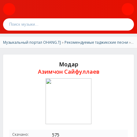
Музыкальный портал OHANG.TJ
»
Рекомендуемые таджикские песни
» Азимчон Сайфуллаев- Модар
Модар
Азимчон Сайфуллаев
Скачано:
575