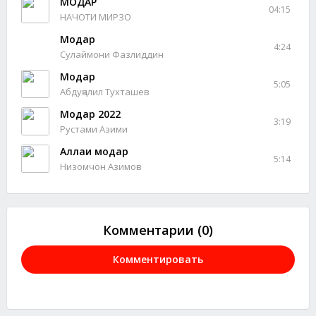
МОДАР
04:15
НАЧОТИ МИРЗО
Модар
4:24
Сулаймони Фазлиддин
Модар
5:05
Абдуҷалил Тухташев
Модар 2022
3:19
Рустами Азими
Аллаи модар
5:14
Низомчон Азимов
Комментарии (0)
Комментировать