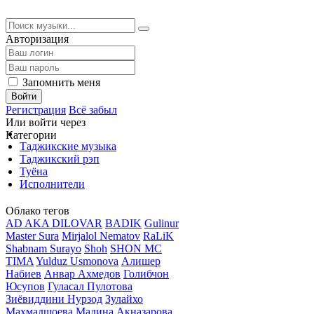
Авторизация
Запомнить меня
Войти
Регистрация
Всё забыл
Или войти через
Категории
Таджикские музыка
Таджикский рэп
Туёна
Исполнители
Облако тегов
AD AKA DILOVAR
BADIK
Gulinur
Master Sura
Mirjalol Nematov
RaLiK
Shabnam Surayo
Shoh
SHON MC
TIMA
Yulduz Usmonova
Алишер
Набиев
Анвар Ахмедов
Голибчон
Юсупов
Гуласал Пулотова
Зиёвиддини Нурзод
Зулайхо
Махмадшоева
Мадина Акназарова