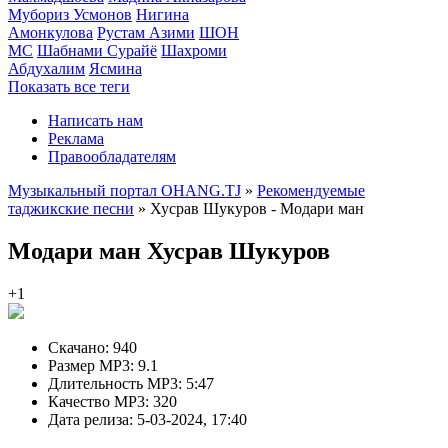
Мубориз Усмонов
Нигина
Амонкулова
Рустам Азими
ШОН
МС
Шабнами Сурайё
Шахроми
Абдухалим
Ясмина
Показать все теги
Написать нам
Реклама
Правообладателям
Музыкальный портал OHANG.TJ
»
Рекомендуемые
таджикские песни
» Хусрав Шукуров - Модари ман
Модари ман
Хусрав Шукуров
+1
Скачано:
940
Размер MP3:
9.1
Длительность MP3:
5:47
Качество MP3:
320
Дата релиза:
5-03-2024, 17:40