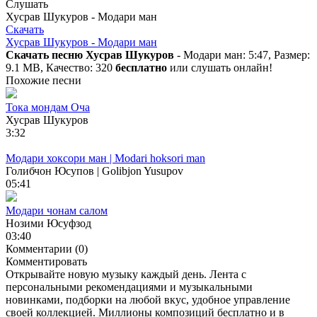
Слушать
Хусрав Шукуров - Модари ман
Скачать
Хусрав Шукуров - Модари ман
Скачать песню Хусрав Шукуров
- Модари ман: 5:47, Размер:
9.1 MB, Качество: 320
бесплатно
или слушать онлайн!
Похожие песни
Тока мондам Оча
Хусрав Шукуров
3:32
Модари хоксори ман | Modari hoksori man
Голибчон Юсупов | Golibjon Yusupov
05:41
Модари чонам салом
Нозими Юсуфзод
03:40
Комментарии (0)
Комментировать
Открывайте новую музыку каждый день. Лента с
персональными рекомендациями и музыкальными
новинками, подборки на любой вкус, удобное управление
своей коллекцией. Миллионы композиций бесплатно и в