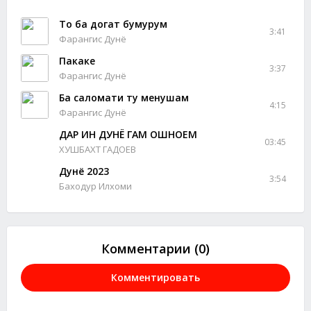
То ба догат бумурум
3:41
Фарангис Дунё
Пакаке
3:37
Фарангис Дунё
Ба саломати ту менушам
4:15
Фарангис Дунё
ДАР ИН ДУНЁ ГАМ ОШНОЕМ
03:45
ХУШБАХТ ГАДОЕВ
Дунё 2023
3:54
Баходур Илхоми
Комментарии (0)
Комментировать