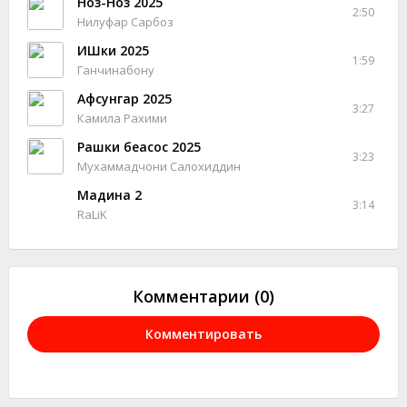
Ноз-Ноз 2025
2:50
Нилуфар Сарбоз
ИШки 2025
1:59
Ганчинабону
Афсунгар 2025
3:27
Камила Рахими
Рашки беасос 2025
3:23
Мухаммадчони Салохиддин
Мадина 2
3:14
RaLiK
Комментарии (0)
Комментировать