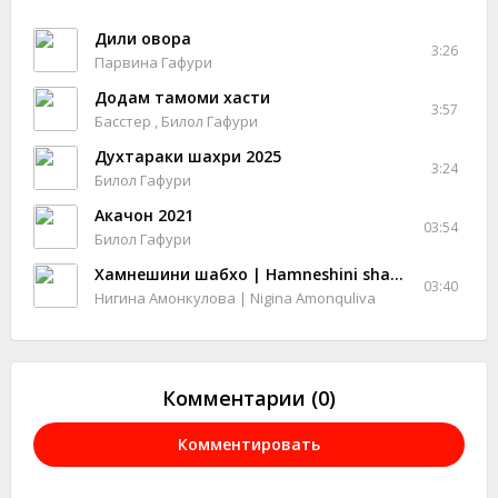
Дили овора
3:26
Парвина Гафури
Додам тамоми хасти
3:57
Басстер , Билол Гафури
Духтараки шахри 2025
3:24
Билол Гафури
Акачон 2021
03:54
Билол Гафури
Хамнешини шабхо | Hamneshini shabho
03:40
Нигина Амонкулова | Nigina Amonquliva
Комментарии (0)
Комментировать