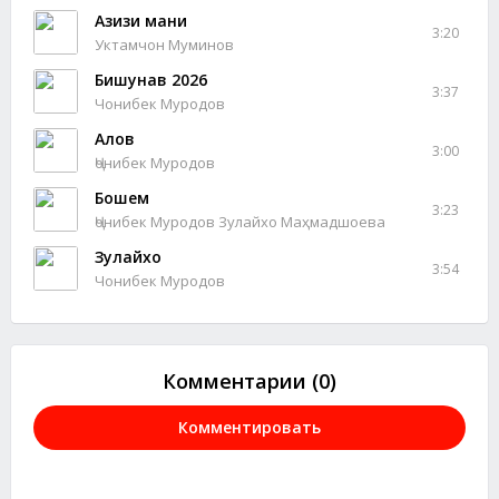
Азизи мани
3:20
Уктамчон Муминов
Бишунав 2026
3:37
Чонибек Муродов
Алов
3:00
Ҷонибек Муродов
Бошем
3:23
Ҷонибек Муродов Зулайхо Маҳмадшоева
Зулайхо
3:54
Чонибек Муродов
Комментарии (0)
Комментировать