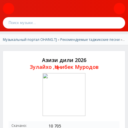
Музыкальный портал OHANG.TJ
»
Рекомендуемые таджикские песни
» Зулайхо ,Ҷонибек Муродов - Азизи дили 2026
Азизи дили 2026
Зулайхо ,Ҷонибек Муродов
Скачано:
10 705