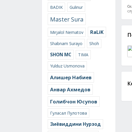
Ск
BADIK
Gulinur
сл
Master Sura
RaLiK
Mirjalol Nematov
П
Shabnam Surayo
Shoh
SHON MC
TIMA
Yulduz Usmonova
Алишер Набиев
К
Анвар Ахмедов
Голибчон Юсупов
Гуласал Пулотова
Зиёвиддини Нурзод