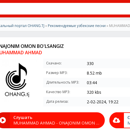
альный портал OHANG.TJ
»
Рекомендуемые узбекские песни
» MUHAMMAD 
NAJONIM OMON BO'LSANGIZ
UHAMMAD AHMAD
Скачано:
330
Размер MP3:
8.52 mb
Длительность MP3:
03:44
Качество MP3:
320 kbs
Дата релиза:
2-02-2024, 19:22
Слушать
С
MUHAMMAD AHMAD - ONAJONIM OMON BO'LSANGIZ