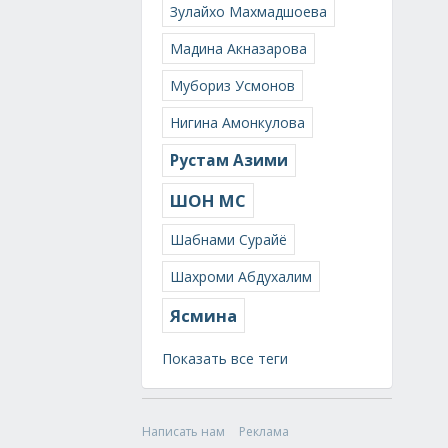
Зулайхо Махмадшоева
Мадина Акназарова
Мубориз Усмонов
Нигина Амонкулова
Рустам Азими
ШОН МС
Шабнами Сурайё
Шахроми Абдухалим
Ясмина
Показать все теги
Написать нам
Реклама