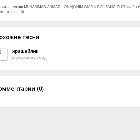
ачать песню MUHAMMAD AHMAD
- ONAJONIM OMON BO'LSANGIZ: 03:44, Разм
ушать онлайн!
охожие песни
Ярашайлик
Мухаммад Ахмад
омментарии (0)