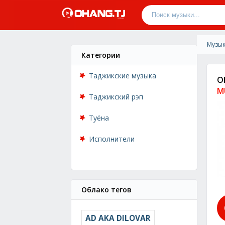
Музык
Категории
Таджикские музыка
O
M
Таджикский рэп
Туёна
Исполнители
Облако тегов
AD AKA DILOVAR