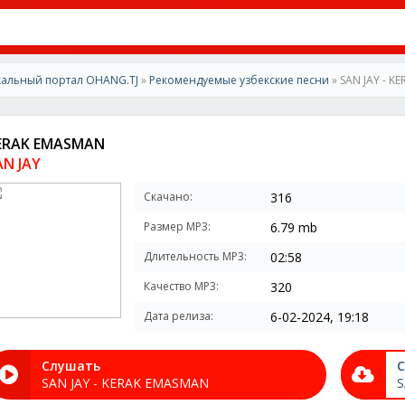
альный портал OHANG.TJ
»
Рекомендуемые узбекские песни
» SAN JAY - K
ERAK EMASMAN
AN JAY
Скачано:
316
Размер MP3:
6.79 mb
Длительность MP3:
02:58
Качество MP3:
320
Дата релиза:
6-02-2024, 19:18
Слушать
С
SAN JAY - KERAK EMASMAN
S