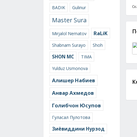
Ск
BADIK
Gulinur
Master Sura
П
RaLiK
Mirjalol Nematov
Shabnam Surayo
Shoh
SHON MC
TIMA
Yulduz Usmonova
Алишер Набиев
К
Анвар Ахмедов
Голибчон Юсупов
Гуласал Пулотова
Зиёвиддини Нурзод