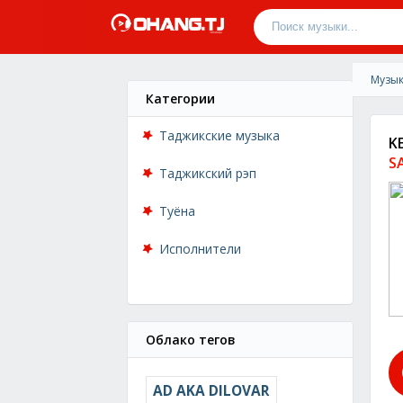
Музык
Категории
Таджикские музыка
K
S
Таджикский рэп
Туёна
Исполнители
Облако тегов
AD AKA DILOVAR