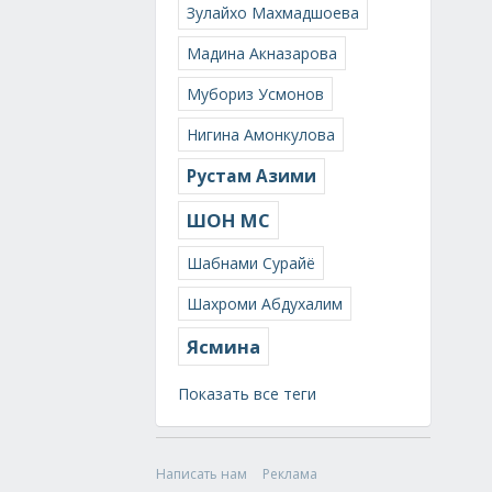
Зулайхо Махмадшоева
Мадина Акназарова
Мубориз Усмонов
Нигина Амонкулова
Рустам Азими
ШОН МС
Шабнами Сурайё
Шахроми Абдухалим
Ясмина
Показать все теги
Написать нам
Реклама