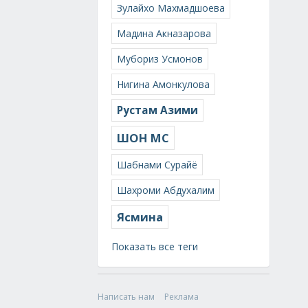
Зулайхо Махмадшоева
Мадина Акназарова
Мубориз Усмонов
Нигина Амонкулова
Рустам Азими
ШОН МС
Шабнами Сурайё
Шахроми Абдухалим
Ясмина
Показать все теги
Написать нам
Реклама