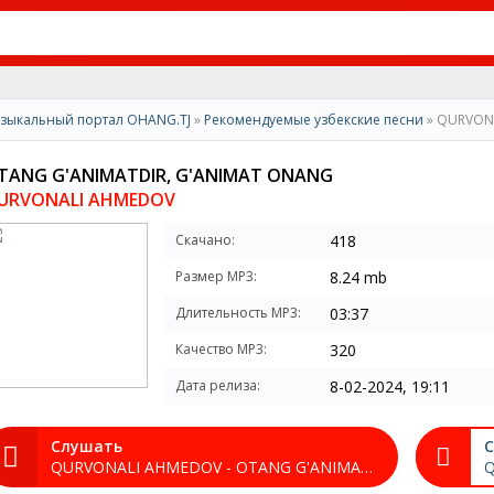
зыкальный портал OHANG.TJ
»
Рекомендуемые узбекские песни
» QURVONA
TANG G'ANIMATDIR, G'ANIMAT ONANG
URVONALI AHMEDOV
Скачано:
418
Размер MP3:
8.24 mb
Длительность MP3:
03:37
Качество MP3:
320
Дата релиза:
8-02-2024, 19:11
Слушать
С
QURVONALI AHMEDOV - OTANG G'ANIMATDIR, G'ANIMAT ONANG