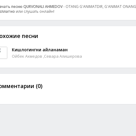
ачать песню QURVONALI AHMEDOV
- OTANG G'ANIMATDIR, G'ANIMAT ONANG: 0
сплатно
или слушать онлайн!
охожие песни
Кишлогингни айланаман
Ойбек Ахмедов ,Севара Алишерова
омментарии (0)