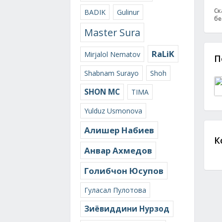
Ск
BADIK
Gulinur
бе
Master Sura
RaLiK
Mirjalol Nematov
П
Shabnam Surayo
Shoh
SHON MC
TIMA
Yulduz Usmonova
Алишер Набиев
К
Анвар Ахмедов
Голибчон Юсупов
Гуласал Пулотова
Зиёвиддини Нурзод