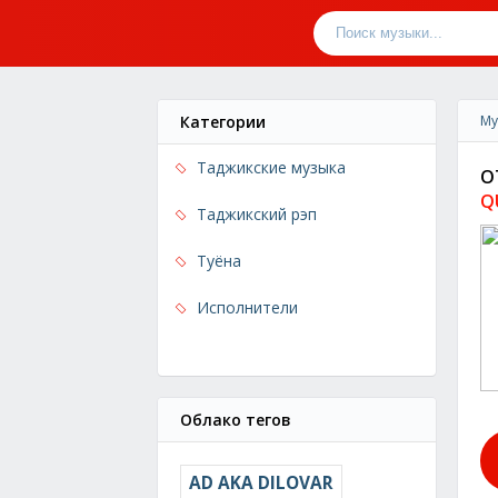
Категории
Му
Таджикские музыка
O
Q
Таджикский рэп
Туёна
Исполнители
Облако тегов
AD AKA DILOVAR