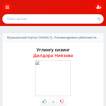
Музыкальный портал OHANG.TJ
»
Рекомендуемые узбекские песни
» 
Углингу кизинг
Дилдора Ниёзова
0