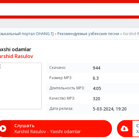
зыкальный портал OHANG.TJ
»
Рекомендуемые узбекские песни
» Xurshid 
axshi odamlar
urshid Rasulov
Скачано:
944
Размер MP3:
6.3
Длительность MP3:
4:05
Качество MP3:
320
Дата релиза:
5-03-2024, 19:20
Слушать
С
Xurshid Rasulov - Yaxshi odamlar
X