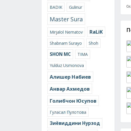
Ск
BADIK
Gulinur
Master Sura
П
RaLiK
Mirjalol Nematov
Shabnam Surayo
Shoh
SHON MC
TIMA
Yulduz Usmonova
Алишер Набиев
Анвар Ахмедов
Голибчон Юсупов
Гуласал Пулотова
Зиёвиддини Нурзод