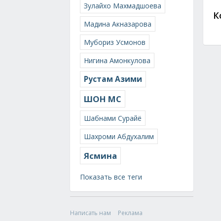
Зулайхо Махмадшоева
К
Мадина Акназарова
Мубориз Усмонов
Нигина Амонкулова
Рустам Азими
ШОН МС
Шабнами Сурайё
Шахроми Абдухалим
Ясмина
Показать все теги
Написать нам
Реклама