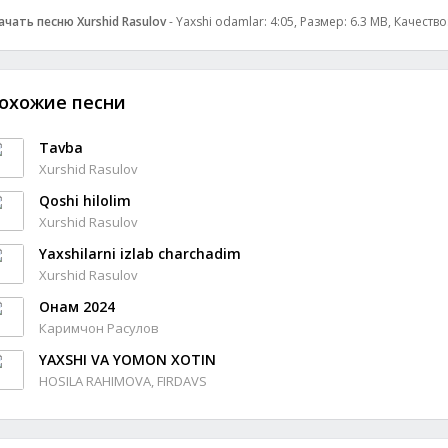
ачать песню Xurshid Rasulov
- Yaxshi odamlar: 4:05, Размер: 6.3 MB, Качество
охожие песни
Tavba
Xurshid Rasulov
Qoshi hilolim
Xurshid Rasulov
Yaxshilarni izlab charchadim
Xurshid Rasulov
Онам 2024
Каримчон Расулов
YAXSHI VA YOMON XOTIN
HOSILA RAHIMOVA, FIRDAVS