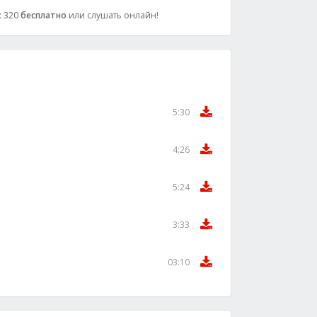
: 320
бесплатно
или слушать онлайн!
5:30
4:26
5:24
3:33
03:10