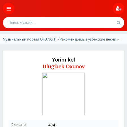
Музыкальный портал OHANG.TJ
»
Рекомендуемые узбекские песни
» Ulug'bek Oxunov - Yorim kel
Yorim kel
Ulug'bek Oxunov
Скачано:
494