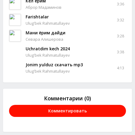
Кел ёрим
3:36
Аброр Мадаминов
Farishtalar
3:32
Ulug'bek Rahmatullayev
Мани ёрим дайди
3:28
Севара Алишерова
Uchratdim kech 2024
3:38
Ulug'bek Rahmatullayev
Jonim yulduz скачать mp3
4:13
Ulug'bek Rahmatullayev
Комментарии (0)
Комментировать