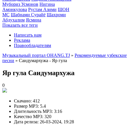
Мубориз Усмонов
Нигина
Амонкулова
Рустам Азими
ШОН
МС
Шабнами Сурайё
Шахроми
Абдухалим
Ясмина
Показать все теги
Написать нам
Реклама
Правообладателям
Музыкальный портал OHANG.TJ
»
Рекомендуемые узбекские
песни
» Саидумархужа - Яр гула
Яр гула
Саидумархужа
0
Скачано:
412
Размер MP3:
5.4
Длительность MP3:
3:16
Качество MP3:
320
Дата релиза:
26-03-2024, 19:28