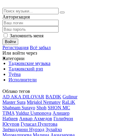
Авторизация
Запомнить меня
Войти
Регистрация
Всё забыл
Или войти через
Категории
Таджикские музыка
Таджикский рэп
Туёна
Исполнители
Облако тегов
AD AKA DILOVAR
BADIK
Gulinur
Master Sura
Mirjalol Nematov
RaLiK
Shabnam Surayo
Shoh
SHON MC
TIMA
Yulduz Usmonova
Алишер
Набиев
Анвар Ахмедов
Голибчон
Юсупов
Гуласал Пулотова
Зиёвиддини Нурзод
Зулайхо
Махмадшоева
Мадина Акназарова