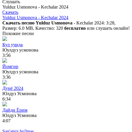
Слушать
Yulduz Usmonova - Kechalar 2024
Скачать
Yulduz Usmonova - Kechalar 2024
Скачать песню Yulduz Usmonova
- Kechalar 2024: 3:28,
Размер: 6.0 MB, Качество: 320
бесплатно
или слушать онлайн!
Похожие песни
Кул учида
Юулдуз усмонова
3:56
Йомгир
Юулдуз усмонова
3:36
Дунё 2024
Юлдуз Усмонова
6:34
Дайди Ёрим
Юлдуз Усмонова
4:07
San'atsiz bo'lmas