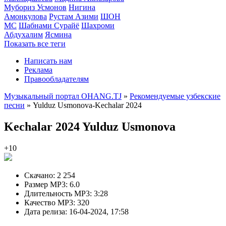
Мубориз Усмонов
Нигина
Амонкулова
Рустам Азими
ШОН
МС
Шабнами Сурайё
Шахроми
Абдухалим
Ясмина
Показать все теги
Написать нам
Реклама
Правообладателям
Музыкальный портал OHANG.TJ
»
Рекомендуемые узбекские
песни
» Yulduz Usmonova-Kechalar 2024
Kechalar 2024
Yulduz Usmonova
+10
Скачано:
2 254
Размер MP3:
6.0
Длительность MP3:
3:28
Качество MP3:
320
Дата релиза:
16-04-2024, 17:58