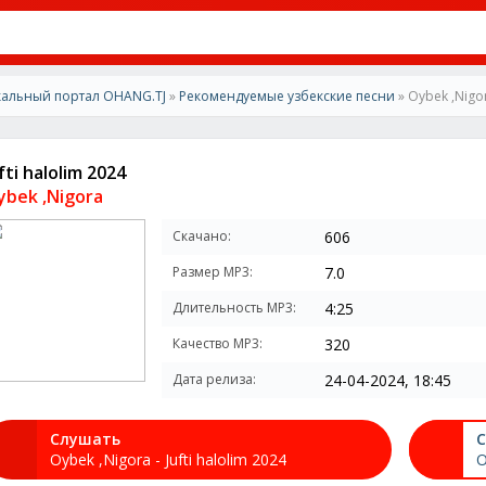
альный портал OHANG.TJ
»
Рекомендуемые узбекские песни
» Oybek ,Nigora
fti halolim 2024
ybek ,Nigora
Скачано:
606
Размер MP3:
7.0
Длительность MP3:
4:25
Качество MP3:
320
Дата релиза:
24-04-2024, 18:45
Слушать
С
Oybek ,Nigora - Jufti halolim 2024
O