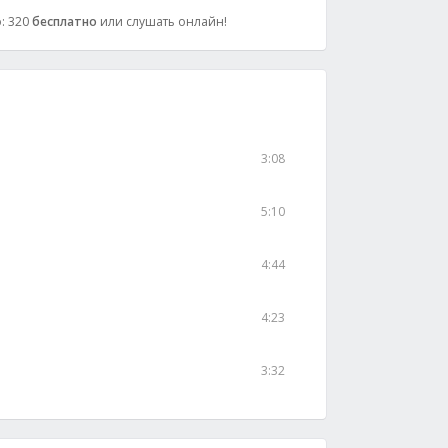
о: 320
бесплатно
или слушать онлайн!
3:08
5:10
4:44
4:23
3:32