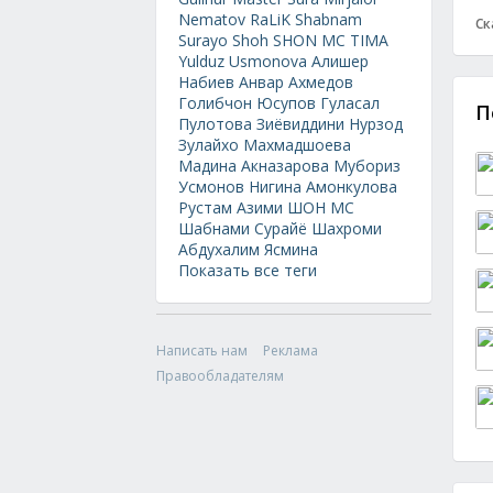
Nematov
RaLiK
Shabnam
Ск
Surayo
Shoh
SHON MC
TIMA
Yulduz Usmonova
Алишер
Набиев
Анвар Ахмедов
Голибчон Юсупов
Гуласал
П
Пулотова
Зиёвиддини Нурзод
Зулайхо Махмадшоева
Мадина Акназарова
Мубориз
Усмонов
Нигина Амонкулова
Рустам Азими
ШОН МС
Шабнами Сурайё
Шахроми
Абдухалим
Ясмина
Показать все теги
Написать нам
Реклама
Правообладателям