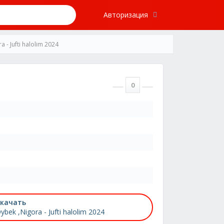
Авторизация
 - Jufti halolim 2024
0
качать
ybek ,Nigora - Jufti halolim 2024