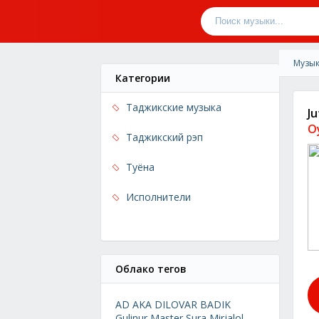
Музык
Категории
Таджикские музыка
Ju
O
Таджикский рэп
Туёна
Исполнители
Облако тегов
AD AKA DILOVAR
BADIK
Gulinur
Master Sura
Mirjalol