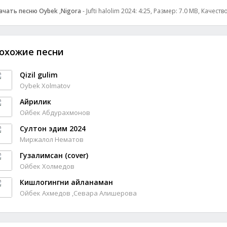
ачать песню Oybek ,Nigora
- Jufti halolim 2024: 4:25, Размер: 7.0 MB, Качеств
охожие песни
Qizil gulim
Oybek Xolmatov
Айрилик
Ойбек Абдурахмонов
Султон эдим 2024
Миржалол Нематов
Гузалимсан (cover)
Ойбек Холмедов
Кишлогингни айланаман
Ойбек Ахмедов ,Севара Алишерова