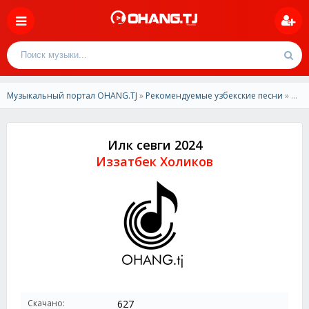
Музыкальный портал OHANG.TJ
»
Рекомендуемые узбекские песни
» Иззатбек Холиков - Илк севги 2024
Илк севги 2024
Иззатбек Холиков
Скачано:
627