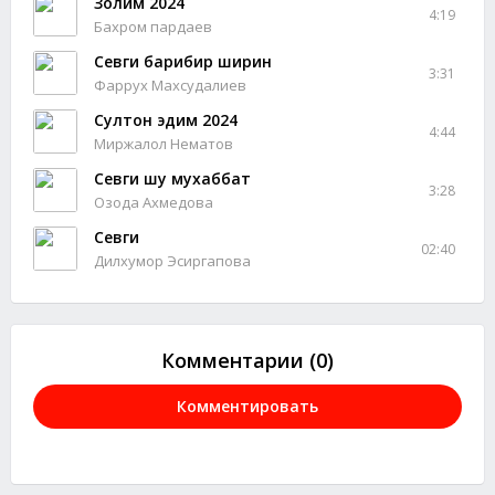
Золим 2024
4:19
Бахром пардаев
Севги барибир ширин
3:31
Фаррух Махсудалиев
Султон эдим 2024
4:44
Миржалол Нематов
Севги шу мухаббат
3:28
Озода Ахмедова
Севги
02:40
Дилхумор Эсиргапова
Комментарии (0)
Комментировать