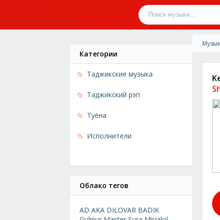
Музык
Категории
Таджикские музыка
K
S
Таджикский рэп
Туёна
Исполнители
Облако тегов
AD AKA DILOVAR
BADIK
Gulinur
Master Sura
Mirjalol