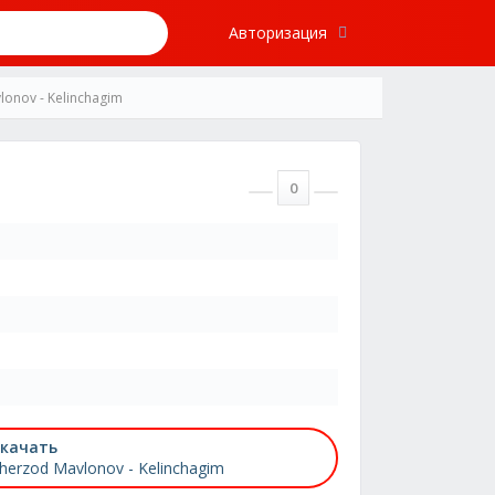
Авторизация
lonov - Kelinchagim
0
качать
herzod Mavlonov - Kelinchagim