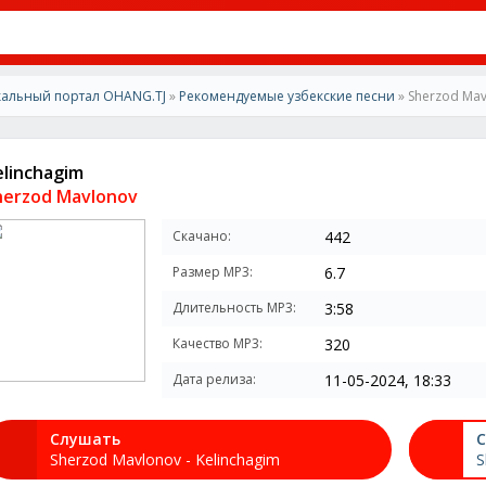
альный портал OHANG.TJ
»
Рекомендуемые узбекские песни
» Sherzod Mav
elinchagim
herzod Mavlonov
Скачано:
442
Размер MP3:
6.7
Длительность MP3:
3:58
Качество MP3:
320
Дата релиза:
11-05-2024, 18:33
Слушать
С
Sherzod Mavlonov - Kelinchagim
S