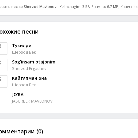
ачать песню Sherzod Mavlonov
- Kelinchagim: 3:58, Размер: 6.7 MB, Качество
охожие песни
Тукилди
Шерзод Бек
Sog’insam otajonim
Sherzod Ergashev
Кайтяпман она
Шерзод Бек
JO'RA
JASURBEK MAVLONOV
омментарии (0)