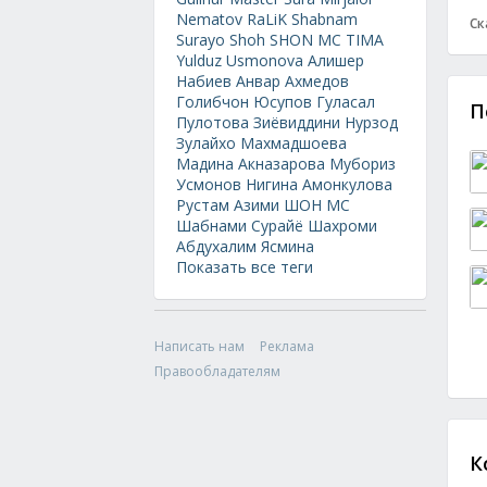
Nematov
RaLiK
Shabnam
Ск
Surayo
Shoh
SHON MC
TIMA
Yulduz Usmonova
Алишер
Набиев
Анвар Ахмедов
Голибчон Юсупов
Гуласал
П
Пулотова
Зиёвиддини Нурзод
Зулайхо Махмадшоева
Мадина Акназарова
Мубориз
Усмонов
Нигина Амонкулова
Рустам Азими
ШОН МС
Шабнами Сурайё
Шахроми
Абдухалим
Ясмина
Показать все теги
Написать нам
Реклама
Правообладателям
К