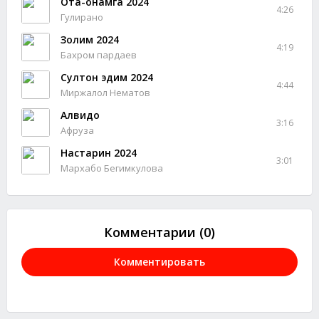
Ота-онамга 2024
4:26
Гулирано
Золим 2024
4:19
Бахром пардаев
Султон эдим 2024
4:44
Миржалол Нематов
Алвидо
3:16
Афруза
Настарин 2024
3:01
Мархабо Бегимкулова
Комментарии (0)
Комментировать