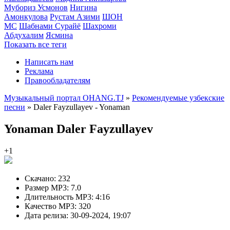
Мубориз Усмонов
Нигина
Амонкулова
Рустам Азими
ШОН
МС
Шабнами Сурайё
Шахроми
Абдухалим
Ясмина
Показать все теги
Написать нам
Реклама
Правообладателям
Музыкальный портал OHANG.TJ
»
Рекомендуемые узбекские
песни
» Daler Fayzullayev - Yonaman
Yonaman
Daler Fayzullayev
+1
Скачано:
232
Размер MP3:
7.0
Длительность MP3:
4:16
Качество MP3:
320
Дата релиза:
30-09-2024, 19:07