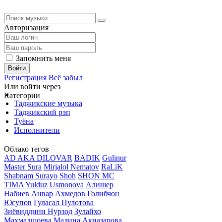
Авторизация
Запомнить меня
Войти
Регистрация
Всё забыл
Или войти через
Категории
Таджикские музыка
Таджикский рэп
Туёна
Исполнители
Облако тегов
AD AKA DILOVAR
BADIK
Gulinur
Master Sura
Mirjalol Nematov
RaLiK
Shabnam Surayo
Shoh
SHON MC
TIMA
Yulduz Usmonova
Алишер
Набиев
Анвар Ахмедов
Голибчон
Юсупов
Гуласал Пулотова
Зиёвиддини Нурзод
Зулайхо
Махмадшоева
Мадина Акназарова