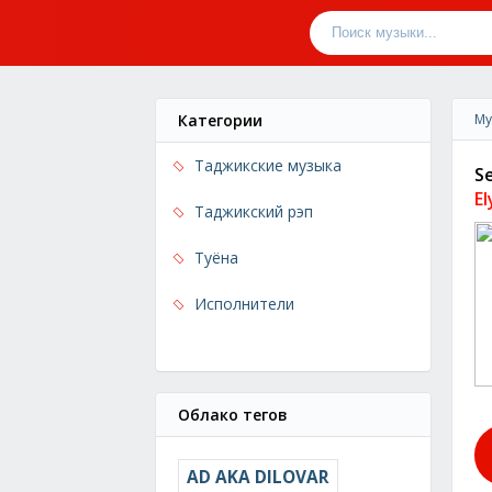
Категории
Му
Таджикские музыка
S
E
Таджикский рэп
Туёна
Исполнители
Облако тегов
AD AKA DILOVAR