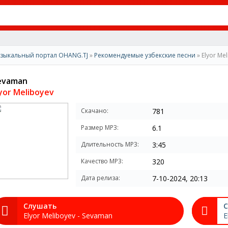
зыкальный портал OHANG.TJ
»
Рекомендуемые узбекские песни
» Elyor Me
evaman
lyor Meliboyev
Скачано:
781
Размер MP3:
6.1
Длительность MP3:
3:45
Качество MP3:
320
Дата релиза:
7-10-2024, 20:13
Слушать
С
Elyor Meliboyev - Sevaman
E