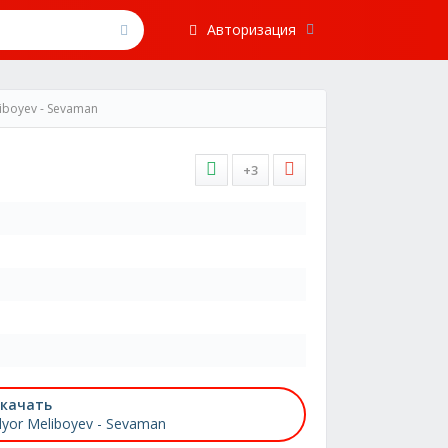
Авторизация
liboyev - Sevaman
+3
качать
lyor Meliboyev - Sevaman