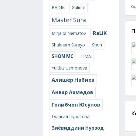
Ск
BADIK
Gulinur
Master Sura
П
RaLiK
Mirjalol Nematov
Shabnam Surayo
Shoh
SHON MC
TIMA
Yulduz Usmonova
Алишер Набиев
Анвар Ахмедов
Голибчон Юсупов
К
Гуласал Пулотова
Зиёвиддини Нурзод