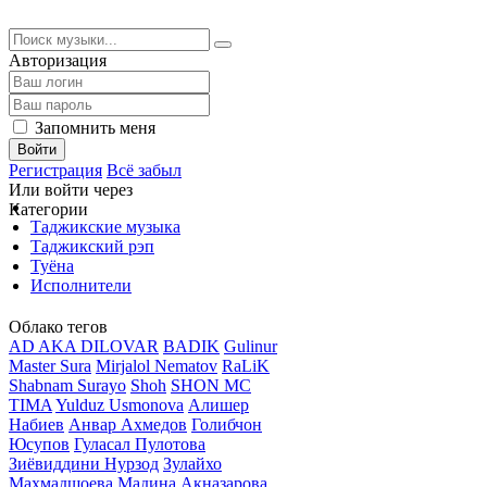
Авторизация
Запомнить меня
Войти
Регистрация
Всё забыл
Или войти через
Категории
Таджикские музыка
Таджикский рэп
Туёна
Исполнители
Облако тегов
AD AKA DILOVAR
BADIK
Gulinur
Master Sura
Mirjalol Nematov
RaLiK
Shabnam Surayo
Shoh
SHON MC
TIMA
Yulduz Usmonova
Алишер
Набиев
Анвар Ахмедов
Голибчон
Юсупов
Гуласал Пулотова
Зиёвиддини Нурзод
Зулайхо
Махмадшоева
Мадина Акназарова