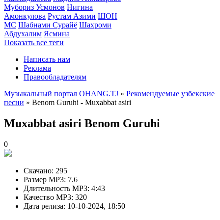
Мубориз Усмонов
Нигина
Амонкулова
Рустам Азими
ШОН
МС
Шабнами Сурайё
Шахроми
Абдухалим
Ясмина
Показать все теги
Написать нам
Реклама
Правообладателям
Музыкальный портал OHANG.TJ
»
Рекомендуемые узбекские
песни
» Benom Guruhi - Muxabbat asiri
Muxabbat asiri
Benom Guruhi
0
Скачано:
295
Размер MP3:
7.6
Длительность MP3:
4:43
Качество MP3:
320
Дата релиза:
10-10-2024, 18:50