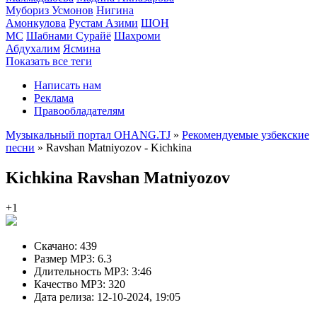
Мубориз Усмонов
Нигина
Амонкулова
Рустам Азими
ШОН
МС
Шабнами Сурайё
Шахроми
Абдухалим
Ясмина
Показать все теги
Написать нам
Реклама
Правообладателям
Музыкальный портал OHANG.TJ
»
Рекомендуемые узбекские
песни
» Ravshan Matniyozov - Kichkina
Kichkina
Ravshan Matniyozov
+1
Скачано:
439
Размер MP3:
6.3
Длительность MP3:
3:46
Качество MP3:
320
Дата релиза:
12-10-2024, 19:05