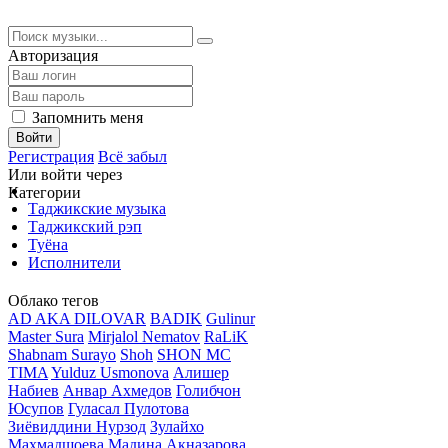
Авторизация
Запомнить меня
Войти
Регистрация
Всё забыл
Или войти через
Категории
Таджикские музыка
Таджикский рэп
Туёна
Исполнители
Облако тегов
AD AKA DILOVAR
BADIK
Gulinur
Master Sura
Mirjalol Nematov
RaLiK
Shabnam Surayo
Shoh
SHON MC
TIMA
Yulduz Usmonova
Алишер
Набиев
Анвар Ахмедов
Голибчон
Юсупов
Гуласал Пулотова
Зиёвиддини Нурзод
Зулайхо
Махмадшоева
Мадина Акназарова