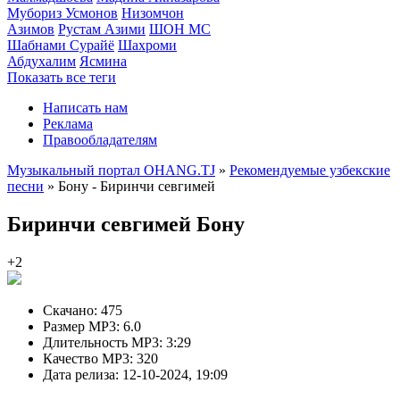
Мубориз Усмонов
Низомчон
Азимов
Рустам Азими
ШОН МС
Шабнами Сурайё
Шахроми
Абдухалим
Ясмина
Показать все теги
Написать нам
Реклама
Правообладателям
Музыкальный портал OHANG.TJ
»
Рекомендуемые узбекские
песни
» Бону - Биринчи севгимей
Биринчи севгимей
Бону
+2
Скачано:
475
Размер MP3:
6.0
Длительность MP3:
3:29
Качество MP3:
320
Дата релиза:
12-10-2024, 19:09