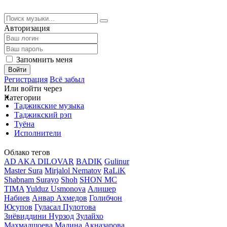
Авторизация
Запомнить меня
Войти
Регистрация
Всё забыл
Или войти через
Категории
Таджикские музыка
Таджикский рэп
Туёна
Исполнители
Облако тегов
AD AKA DILOVAR
BADIK
Gulinur
Master Sura
Mirjalol Nematov
RaLiK
Shabnam Surayo
Shoh
SHON MC
TIMA
Yulduz Usmonova
Алишер
Набиев
Анвар Ахмедов
Голибчон
Юсупов
Гуласал Пулотова
Зиёвиддини Нурзод
Зулайхо
Махмадшоева
Мадина Акназарова