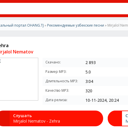
альный портал OHANG.TJ
»
Рекомендуемые узбекские песни
» Mirjalol Nem
ehra
irjalol Nematov
Скачано:
2 893
Размер MP3:
5.0
Длительность MP3:
3:04
Качество MP3:
320
Дата релиза:
10-11-2024, 20:24
Слушать
С
Mirjalol Nematov - Zehra
M