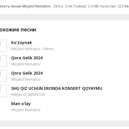
ачать песню Mirjalol Nematov
- Zehra: 3:04, Размер: 5.0 MB, Качество: 320
бе
охожие песни
Ko’zoynak
Mirjalol Nematov , Dilnoz
Qora Gelik 2024
Mirjalol Nematov
Qora Gelik 2024
Mirjalol Nematov
SHU QIZ UCHUN ERONDA KONSERT QOYAYMU
MIRJALOL NEMATOV
Man o'lay
Mirjalol Nematov