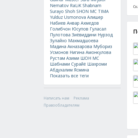
Nematov
RaLiK
Shabnam
Ск
Surayo
Shoh
SHON MC
TIMA
Yulduz Usmonova
Алишер
Набиев
Анвар Ахмедов
Голибчон Юсупов
Гуласал
П
Пулотова
Зиёвиддини Нурзод
Зулайхо Махмадшоева
Мадина Акназарова
Мубориз
Усмонов
Нигина Амонкулова
Рустам Азими
ШОН МС
Шабнами Сурайё
Шахроми
Абдухалим
Ясмина
Показать все теги
Написать нам
Реклама
Правообладателям