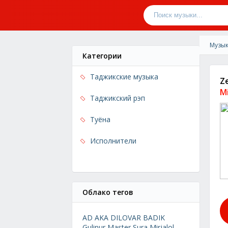
Музык
Категории
Таджикские музыка
Z
M
Таджикский рэп
Туёна
Исполнители
Облако тегов
AD AKA DILOVAR
BADIK
Gulinur
Master Sura
Mirjalol