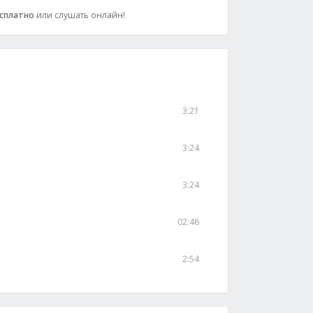
сплатно
или слушать онлайн!
3:21
3:24
3:24
02:46
2:54