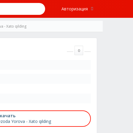
Авторизация
 - Xato qilding
0
качать
zoda Yorova - Xato qilding