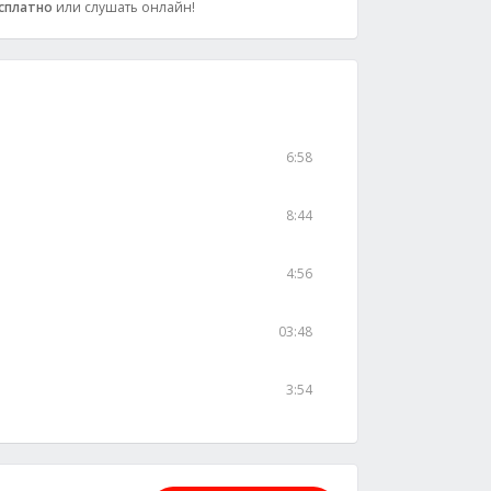
сплатно
или слушать онлайн!
6:58
8:44
4:56
03:48
3:54