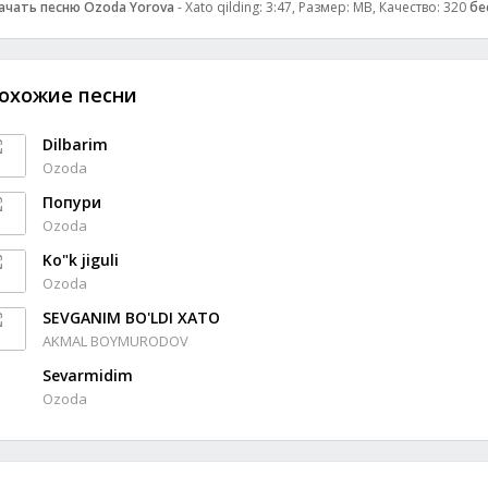
ачать песню Ozoda Yorova
- Xato qilding: 3:47, Размер: MB, Качество: 320
бе
охожие песни
Dilbarim
Ozoda
Попури
Ozoda
Ko"k jiguli
Ozoda
SEVGANIM BO'LDI XATO
AKMAL BOYMURODOV
Sevarmidim
Ozoda