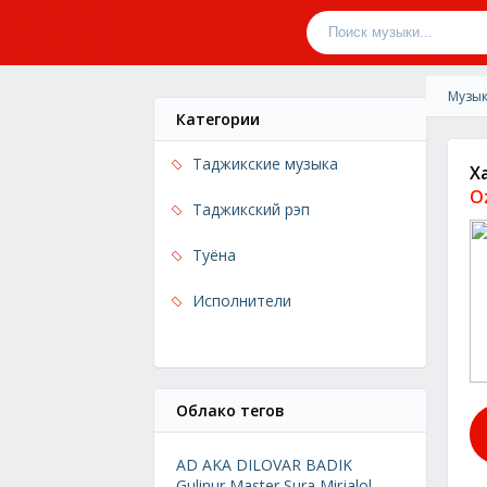
Музык
Категории
Таджикские музыка
Xa
O
Таджикский рэп
Туёна
Исполнители
Облако тегов
AD AKA DILOVAR
BADIK
Gulinur
Master Sura
Mirjalol