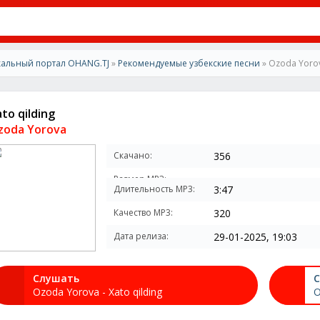
альный портал OHANG.TJ
»
Рекомендуемые узбекские песни
» Ozoda Yorova
to qilding
zoda Yorova
Скачано:
356
Размер MP3:
Длительность MP3:
3:47
Качество MP3:
320
Дата релиза:
29-01-2025, 19:03
Слушать
С
Ozoda Yorova - Xato qilding
O