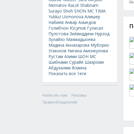
Ск
Nematov
RaLiK
Shabnam
Surayo
Shoh
SHON MC
TIMA
Yulduz Usmonova
Алишер
Набиев
Анвар Ахмедов
П
Голибчон Юсупов
Гуласал
Пулотова
Зиёвиддини Нурзод
Зулайхо Махмадшоева
Мадина Акназарова
Мубориз
Усмонов
Нигина Амонкулова
Рустам Азими
ШОН МС
Шабнами Сурайё
Шахроми
Абдухалим
Ясмина
Показать все теги
Написать нам
Реклама
Правообладателям