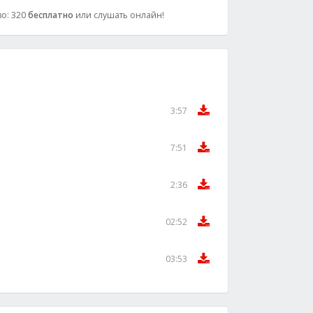
во: 320
бесплатно
или слушать онлайн!
3:57
7:51
2:36
02:52
03:53