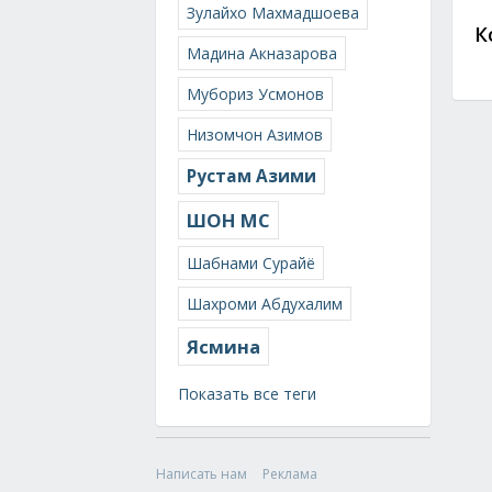
Зулайхо Махмадшоева
К
Мадина Акназарова
Мубориз Усмонов
Низомчон Азимов
Рустам Азими
ШОН МС
Шабнами Сурайё
Шахроми Абдухалим
Ясмина
Показать все теги
Написать нам
Реклама