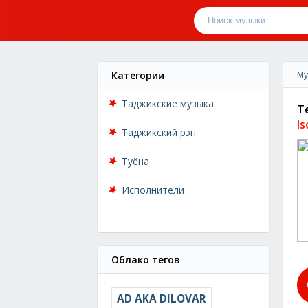
Категории
Му
Таджикские музыка
T
I
Таджикский рэп
Туёна
Исполнители
Облако тегов
AD AKA DILOVAR