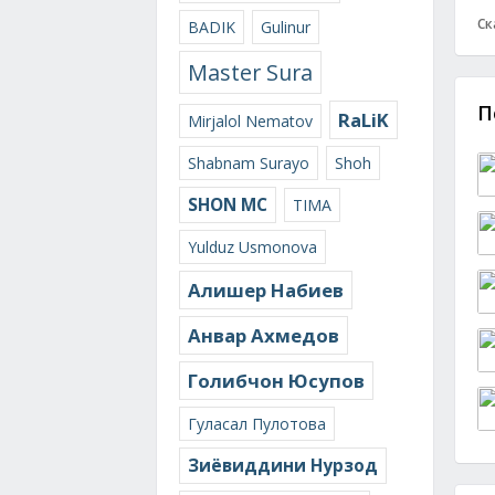
Ск
BADIK
Gulinur
Master Sura
П
RaLiK
Mirjalol Nematov
Shabnam Surayo
Shoh
SHON MC
TIMA
Yulduz Usmonova
Алишер Набиев
Анвар Ахмедов
Голибчон Юсупов
Гуласал Пулотова
Зиёвиддини Нурзод