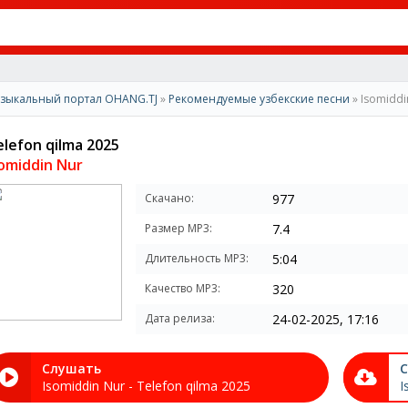
зыкальный портал OHANG.TJ
»
Рекомендуемые узбекские песни
» Isomiddi
elefon qilma 2025
somiddin Nur
Скачано:
977
Размер MP3:
7.4
Длительность MP3:
5:04
Качество MP3:
320
Дата релиза:
24-02-2025, 17:16
Слушать
С
Isomiddin Nur - Telefon qilma 2025
I