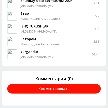
Shunday o'tib ketmasmiz 2024
2:51
Jaloliddin Ahmadaliyev
Етар
8:27
Жалолиддин Ахмадалиев
ISHQ FURUSHLAR
2:37
JALOLIDDIN AHMADALIYEV
Сеторам
3:33
Жалолиддин Ахмадалиев
Yurgandur
01:44
Jaloliddin Ahmadaliyev
Комментарии (0)
Комментировать