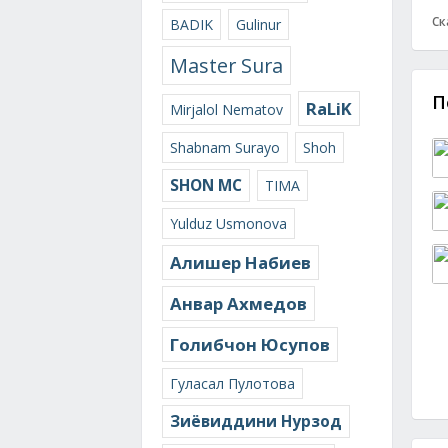
Ск
BADIK
Gulinur
Master Sura
П
RaLiK
Mirjalol Nematov
Shabnam Surayo
Shoh
SHON MC
TIMA
Yulduz Usmonova
Алишер Набиев
Анвар Ахмедов
Голибчон Юсупов
Гуласал Пулотова
Зиёвиддини Нурзод