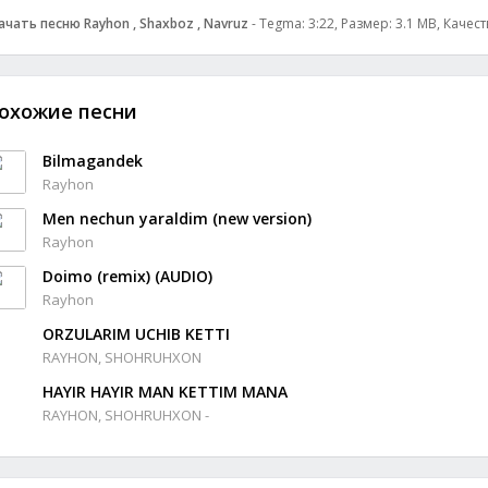
ачать песню Rayhon , Shaxboz , Navruz
- Tegma: 3:22, Размер: 3.1 MB, Качес
охожие песни
Bilmagandek
Rayhon
Men nechun yaraldim (new version)
Rayhon
Doimо (remix) (AUDIO)
Rayhon
ORZULARIM UCHIB KETTI
RAYHON, SHOHRUHXON
HAYIR HAYIR MAN KETTIM MANA
RAYHON, SHOHRUHXON -