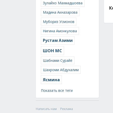
Зулайхо Махмадшоева
К
Мадина Акназарова
Мубориз Усмонов
Нигина Амонкулова
Рустам Азими
ШОН МС
Шабнами Сурайё
Шахроми Абдухалим
Ясмина
Показать все теги
Написать нам
Реклама