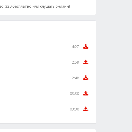
тво: 320
бесплатно
или слушать онлайн!
4:27
2:59
2:48
03:30
03:30