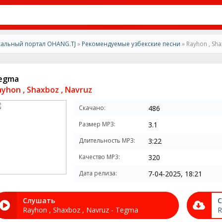
альный портал OHANG.TJ
»
Рекомендуемые узбекские песни
» Rayhon , Sha
egma
ayhon , Shaxboz , Navruz
Скачано:
486
Размер MP3:
3.1
Длительность MP3:
3:22
Качество MP3:
320
Дата релиза:
7-04-2025, 18:21
Слушать
С
Rayhon , Shaxboz , Navruz - Tegma
R