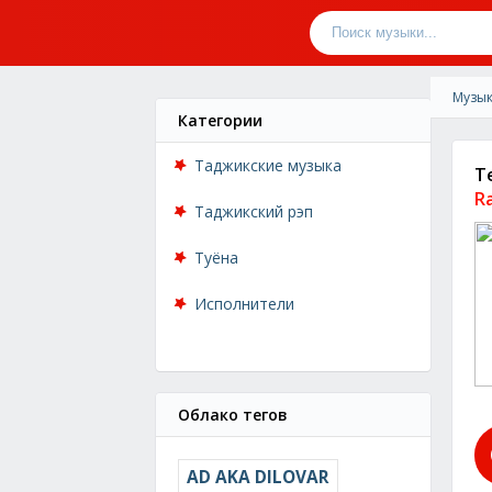
Музык
Категории
Таджикские музыка
T
R
Таджикский рэп
Туёна
Исполнители
Облако тегов
AD AKA DILOVAR