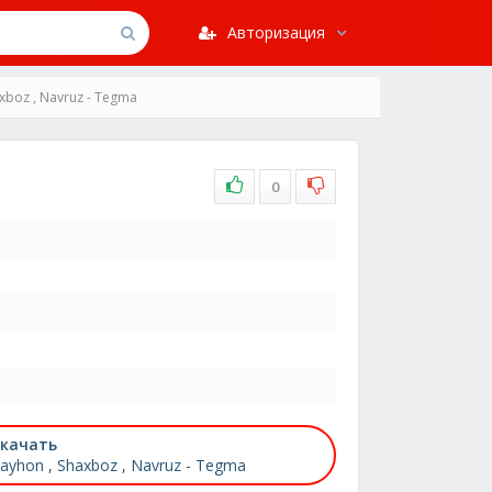
Авторизация
xboz , Navruz - Tegma
0
качать
ayhon , Shaxboz , Navruz - Tegma