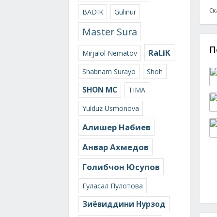
Ск
BADIK
Gulinur
Master Sura
П
RaLiK
Mirjalol Nematov
Shabnam Surayo
Shoh
SHON MC
TIMA
Yulduz Usmonova
Алишер Набиев
Анвар Ахмедов
Голибчон Юсупов
Гуласал Пулотова
Зиёвиддини Нурзод