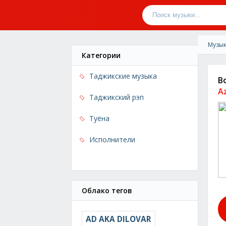
Музык
Категории
Таджикские музыка
Bo
Az
Таджикский рэп
Туёна
Исполнители
Облако тегов
AD AKA DILOVAR