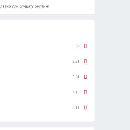
платно
или слушать онлайн!
3:06
2:21
3:01
4:13
4:11