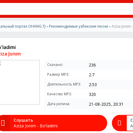
альный портал OHANG.TJ
»
Рекомендуемые узбекские песни
» Aziza Jonim 
'ladimi
iza Jonim
Скачано:
236
Размер MP3:
2.7
Длительность MP3:
2:53
Качество MP3:
320
Дата релиза:
21-08-2025, 20:31
Слушать
С
Aziza Jonim - Bo'ladimi
A