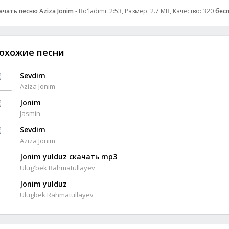
ачать песню Aziza Jonim
- Bo'ladimi: 2:53, Размер: 2.7 MB, Качество: 320
бес
охожие песни
Sevdim
Aziza Jonim
Jonim
Jasmin
Sevdim
Aziza Jonim
Jonim yulduz скачать mp3
Ulug'bek Rahmatullayev
Jonim yulduz
Ulugbek Rahmatullayev