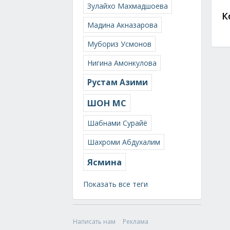
Зулайхо Махмадшоева
К
Мадина Акназарова
Мубориз Усмонов
Нигина Амонкулова
Рустам Азими
ШОН МС
Шабнами Сурайё
Шахроми Абдухалим
Ясмина
Показать все теги
Написать нам
Реклама