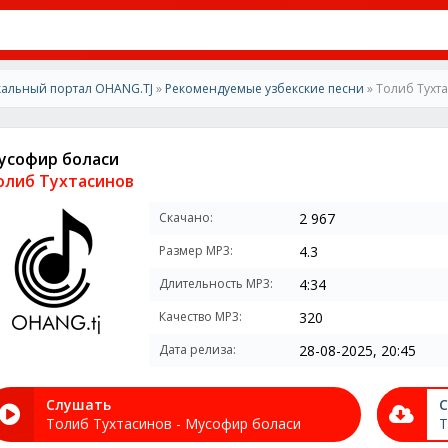
альный портал OHANG.TJ
»
Рекомендуемые узбекские песни
» Толиб Тухт
усофир боласи
олиб Тухтасинов
Скачано:
2 967
Размер MP3:
4.3
Длительность MP3:
4:34
Качество MP3:
320
Дата релиза:
28-08-2025, 20:45
Слушать
С
Толиб Тухтасинов - Мусофир боласи
Т