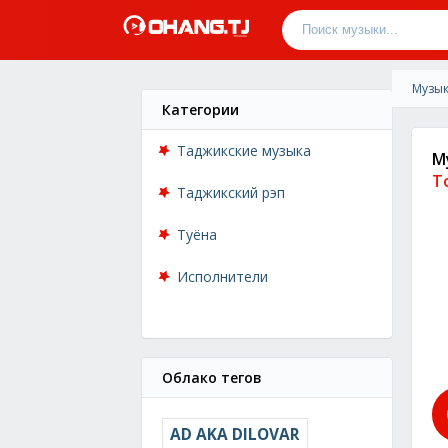
Музык
Категории
Таджикские музыка
М
Т
Таджикский рэп
Туёна
Исполнители
Облако тегов
AD AKA DILOVAR