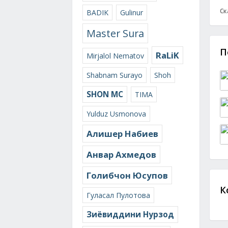
Ск
BADIK
Gulinur
Master Sura
П
RaLiK
Mirjalol Nematov
Shabnam Surayo
Shoh
SHON MC
TIMA
Yulduz Usmonova
Алишер Набиев
Анвар Ахмедов
Голибчон Юсупов
К
Гуласал Пулотова
Зиёвиддини Нурзод